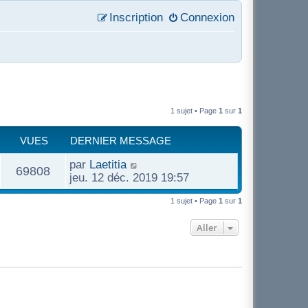
Inscription
Connexion
1 sujet • Page
1
sur
1
VUES
DERNIER MESSAGE
D
par
Laetitia
V
69808
e
jeu. 12 déc. 2019 19:57
r
u
n
1 sujet • Page
1
sur
1
i
e
Aller
e
r
s
m
e
s
s
a