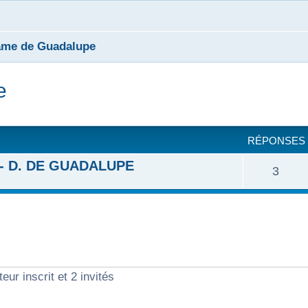
ame de Guadalupe
e
cher
cherche avancée
RÉPONSES
 N.- D. DE GUADALUPE
R
3
é
p
o
eur inscrit et 2 invités
n
s