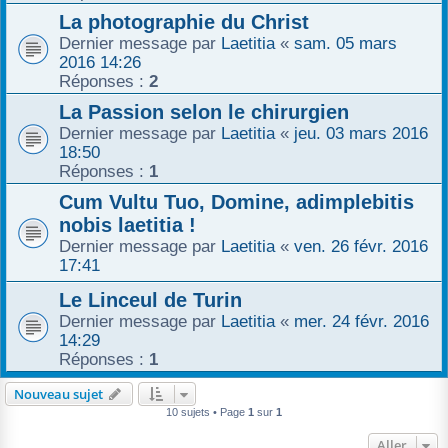
La photographie du Christ
Dernier message par
Laetitia
«
sam. 05 mars
2016 14:26
Réponses :
2
La Passion selon le chirurgien
Dernier message par
Laetitia
«
jeu. 03 mars 2016
18:50
Réponses :
1
Cum Vultu Tuo, Domine, adimplebitis
nobis laetitia !
Dernier message par
Laetitia
«
ven. 26 févr. 2016
17:41
Le Linceul de Turin
Dernier message par
Laetitia
«
mer. 24 févr. 2016
14:29
Réponses :
1
Nouveau sujet
10 sujets • Page
1
sur
1
Aller