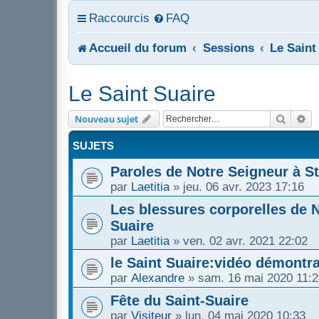
Raccourcis
FAQ
Accueil du forum
Sessions
Le Saint
Le Saint Suaire
Recher
Re
Nouveau sujet
SUJETS
Paroles de Notre Seigneur à S
par
Laetitia
»
jeu. 06 avr. 2023 17:16
Les blessures corporelles de N
Suaire
par
Laetitia
»
ven. 02 avr. 2021 22:02
le Saint Suaire:vidéo démontra
par
Alexandre
»
sam. 16 mai 2020 11:2
Fête du Saint-Suaire
par
Visiteur
»
lun. 04 mai 2020 10:33