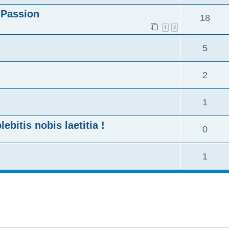
 Passion
18
1
2
5
2
1
bitis nobis laetitia !
0
1