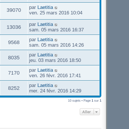
par
Laetitia
39070
ven. 25 mars 2016 10:04
par
Laetitia
13036
sam. 05 mars 2016 16:37
par
Laetitia
9568
sam. 05 mars 2016 14:26
par
Laetitia
8035
jeu. 03 mars 2016 18:50
par
Laetitia
7170
ven. 26 févr. 2016 17:41
par
Laetitia
8252
mer. 24 févr. 2016 14:29
10 sujets • Page
1
sur
1
Aller