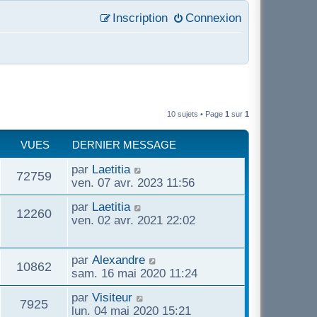
Inscription
Connexion
10 sujets • Page
1
sur
1
VUES
DERNIER MESSAGE
par
Laetitia
72759
ven. 07 avr. 2023 11:56
par
Laetitia
12260
ven. 02 avr. 2021 22:02
par
Alexandre
10862
sam. 16 mai 2020 11:24
par
Visiteur
7925
lun. 04 mai 2020 15:21