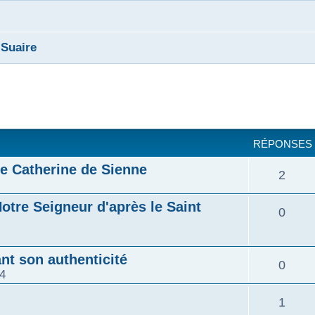
 Suaire
cher
cherche avancée
RÉPONSES
te Catherine de Sienne
2
otre Seigneur d'après le Saint
0
nt son authenticité
0
4
1