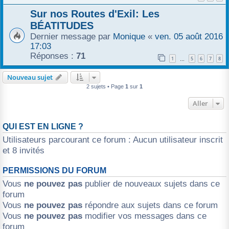
r
Sur nos Routes d'Exil: Les
BÉATITUDES
Dernier message par
Monique
«
ven. 05 août 2016
17:03
Réponses :
71
1
5
6
7
8
…
Nouveau sujet
2 sujets • Page
1
sur
1
Aller
QUI EST EN LIGNE ?
Utilisateurs parcourant ce forum : Aucun utilisateur inscrit
et 8 invités
PERMISSIONS DU FORUM
Vous
ne pouvez pas
publier de nouveaux sujets dans ce
forum
Vous
ne pouvez pas
répondre aux sujets dans ce forum
Vous
ne pouvez pas
modifier vos messages dans ce
forum