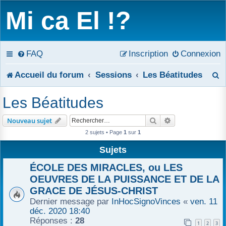
Mi ca El !?
FAQ
Inscription
Connexion
R
Accueil du forum
Sessions
Les Béatitudes
e
Les Béatitudes
c
Rechercher
Recherche avanc
Nouveau sujet
h
2 sujets • Page
1
sur
1
e
Sujets
r
ÉCOLE DES MIRACLES, ou LES
OEUVRES DE LA PUISSANCE ET DE LA
c
GRACE DE JÉSUS-CHRIST
Dernier message par
InHocSignoVinces
«
ven. 11
h
déc. 2020 18:40
e
Réponses :
28
1
2
3