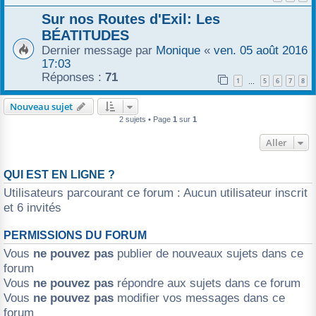
r
Sur nos Routes d'Exil: Les
BÉATITUDES
Dernier message par
Monique
«
ven. 05 août 2016
17:03
Réponses :
71
1
5
6
7
8
…
Nouveau sujet
2 sujets • Page
1
sur
1
Aller
QUI EST EN LIGNE ?
Utilisateurs parcourant ce forum : Aucun utilisateur inscrit
et 6 invités
PERMISSIONS DU FORUM
Vous
ne pouvez pas
publier de nouveaux sujets dans ce
forum
Vous
ne pouvez pas
répondre aux sujets dans ce forum
Vous
ne pouvez pas
modifier vos messages dans ce
forum