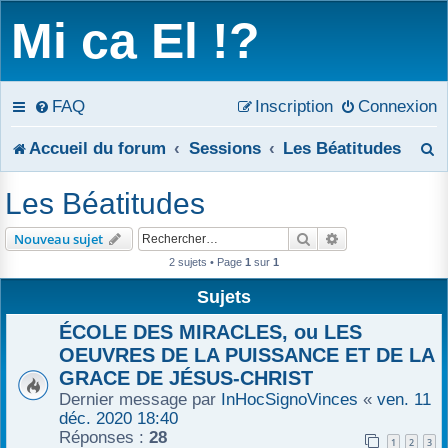
Mi ca El !?
FAQ
Inscription
Connexion
R
Accueil du forum
Sessions
Les Béatitudes
e
Les Béatitudes
c
Rechercher
Recherche avanc
Nouveau sujet
h
2 sujets • Page
1
sur
1
e
Sujets
r
ÉCOLE DES MIRACLES, ou LES
OEUVRES DE LA PUISSANCE ET DE LA
c
GRACE DE JÉSUS-CHRIST
Dernier message par
InHocSignoVinces
«
ven. 11
h
déc. 2020 18:40
e
Réponses :
28
1
2
3