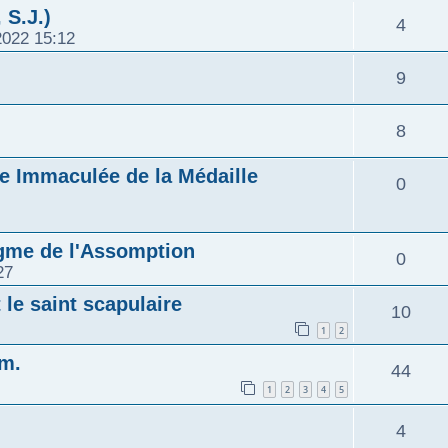
 S.J.)
4
2022 15:12
9
8
rge Immaculée de la Médaille
0
ogme de l'Assomption
0
27
le saint scapulaire
10
1
2
m.
44
1
2
3
4
5
4