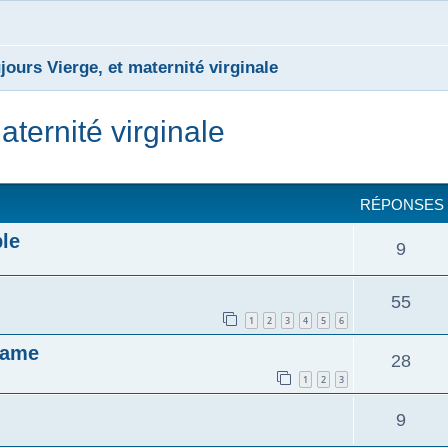
jours Vierge, et maternité virginale
aternité virginale
cher
cherche avancée
RÉPONSES
le
9
55
1
2
3
4
5
6
Dame
28
1
2
3
9