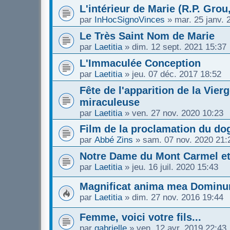
L'intérieur de Marie (R.P. Grou,
par
InHocSignoVinces
»
mar. 25 janv. 
Le Très Saint Nom de Marie
par
Laetitia
»
dim. 12 sept. 2021 15:37
L'Immaculée Conception
par
Laetitia
»
jeu. 07 déc. 2017 18:52
Fête de l'apparition de la Vie
miraculeuse
par
Laetitia
»
ven. 27 nov. 2020 10:23
Film de la proclamation du d
par
Abbé Zins
»
sam. 07 nov. 2020 21:
Notre Dame du Mont Carmel et 
par
Laetitia
»
jeu. 16 juil. 2020 15:43
Magnificat anima mea Dominu
par
Laetitia
»
dim. 27 nov. 2016 19:44
Femme, voici votre fils...
par
gabrielle
»
ven. 12 avr. 2019 22:43