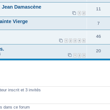
nt Jean Damascène
11
1
2
Sainte Vierge
7
46
1
2
3
4
5
s.
20
3
1
2
3
eur inscrit et 3 invités
ts dans ce forum