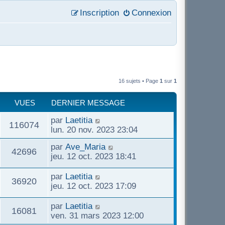
Inscription
Connexion
16 sujets • Page
1
sur
1
VUES
DERNIER MESSAGE
par
Laetitia
116074
lun. 20 nov. 2023 23:04
par
Ave_Maria
42696
jeu. 12 oct. 2023 18:41
par
Laetitia
36920
jeu. 12 oct. 2023 17:09
par
Laetitia
16081
ven. 31 mars 2023 12:00