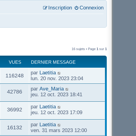
Inscription
Connexion
16 sujets • Page
1
sur
1
VUES
DERNIER MESSAGE
D
par
Laetitia
V
116248
e
lun. 20 nov. 2023 23:04
r
u
D
par
Ave_Maria
n
V
42786
e
jeu. 12 oct. 2023 18:41
i
e
r
e
u
n
D
par
Laetitia
r
V
36992
s
i
e
jeu. 12 oct. 2023 17:09
m
e
e
r
e
u
r
n
s
D
par
Laetitia
s
V
16132
m
i
s
e
ven. 31 mars 2023 12:00
e
e
e
a
r