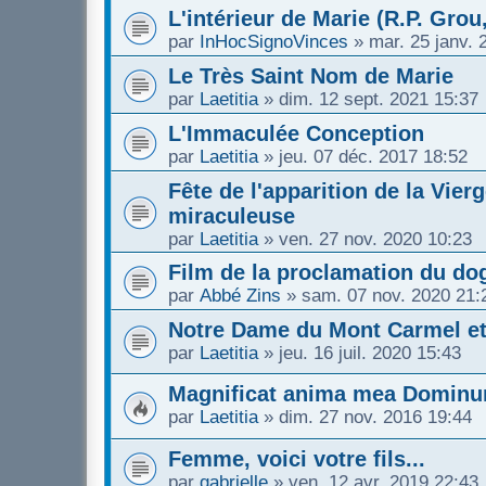
L'intérieur de Marie (R.P. Grou,
par
InHocSignoVinces
»
mar. 25 janv. 
Le Très Saint Nom de Marie
par
Laetitia
»
dim. 12 sept. 2021 15:37
L'Immaculée Conception
par
Laetitia
»
jeu. 07 déc. 2017 18:52
Fête de l'apparition de la Vie
miraculeuse
par
Laetitia
»
ven. 27 nov. 2020 10:23
Film de la proclamation du d
par
Abbé Zins
»
sam. 07 nov. 2020 21:
Notre Dame du Mont Carmel et 
par
Laetitia
»
jeu. 16 juil. 2020 15:43
Magnificat anima mea Dominu
par
Laetitia
»
dim. 27 nov. 2016 19:44
Femme, voici votre fils...
par
gabrielle
»
ven. 12 avr. 2019 22:43