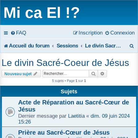
Mi ca El !?
FAQ
Inscription
Connexion
R
Accueil du forum
Sessions
Le divin Sacré-Coeur de Jésus
e
Le divin Sacré-Coeur de Jésus
c
Rechercher
Recherche avanc
Nouveau sujet
h
5 sujets • Page
1
sur
1
e
Sujets
r
Acte de Réparation au Sacré-Cœur de
Jésus
c
Dernier message par
Laetitia
«
dim. 09 juin 2024
15:26
h
Prière au Sacré-Cœur de Jésus
e