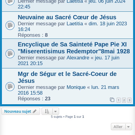
Dernier message par
Laetitia
«
jeu. 06 juin 2024
22:45
r
Neuvaine au Sacré Cœur de Jésus
Dernier message par
Laetitia
«
dim. 18 juin 2023
16:24
Réponses :
8
Encyclique de Sa Sainteté Pape Pie XI
"Miserentisimus Redemptor"8mai 1928
Dernier message par
Alexandre
«
jeu. 17 juin
2021 20:15
Mgr de Ségur et le Sacré-Coeur de
Jésus
Dernier message par
Monique
«
lun. 21 mars
2016 15:58
Réponses :
23
1
2
3
Nouveau sujet
5 sujets • Page
1
sur
1
Aller