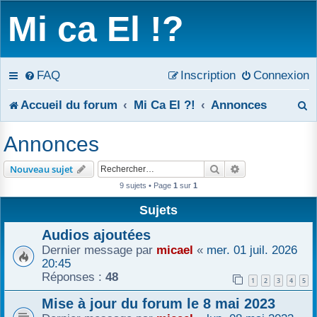
Mi ca El !?
FAQ
Inscription
Connexion
R
Accueil du forum
Mi Ca El ?!
Annonces
e
Annonces
c
Rechercher
Recherche avanc
Nouveau sujet
h
9 sujets • Page
1
sur
1
e
Sujets
r
Audios ajoutées
Dernier message par
micael
«
mer. 01 juil. 2026
c
20:45
Réponses :
48
1
2
3
4
5
h
Mise à jour du forum le 8 mai 2023
e