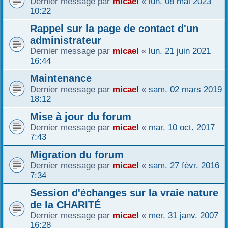
Dernier message par
micael
«
lun. 08 mai 2023
10:22
r
Rappel sur la page de contact d'un
administrateur
Dernier message par
micael
«
lun. 21 juin 2021
16:44
Maintenance
Dernier message par
micael
«
sam. 02 mars 2019
18:12
Mise à jour du forum
Dernier message par
micael
«
mar. 10 oct. 2017
7:43
Migration du forum
Dernier message par
micael
«
sam. 27 févr. 2016
7:34
Session d'échanges sur la vraie nature
de la CHARITÉ
Dernier message par
micael
«
mer. 31 janv. 2007
16:28