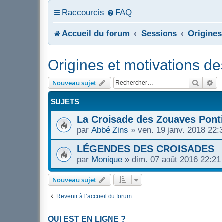
Raccourcis
FAQ
Accueil du forum
Sessions
Origines
Origines et motivations d
Recher
Re
Nouveau sujet
SUJETS
La Croisade des Zouaves Pont
par
Abbé Zins
»
ven. 19 janv. 2018 22:
LÉGENDES DES CROISADES
par
Monique
»
dim. 07 août 2016 22:21
Nouveau sujet
Revenir à l’accueil du forum
QUI EST EN LIGNE ?