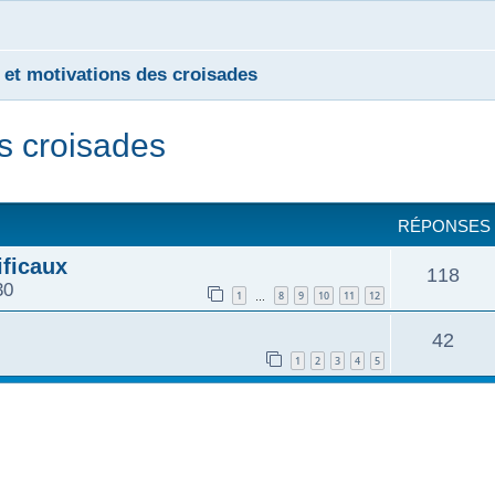
 et motivations des croisades
es croisades
cher
cherche avancée
RÉPONSES
ificaux
118
30
1
8
9
10
11
12
…
42
1
2
3
4
5