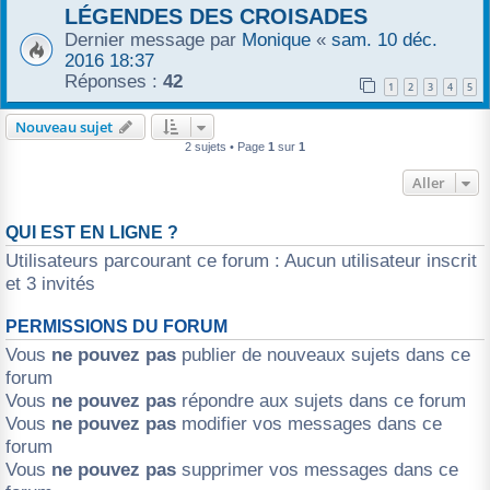
LÉGENDES DES CROISADES
r
Dernier message par
Monique
«
sam. 10 déc.
2016 18:37
Réponses :
42
1
2
3
4
5
Nouveau sujet
2 sujets • Page
1
sur
1
Aller
QUI EST EN LIGNE ?
Utilisateurs parcourant ce forum : Aucun utilisateur inscrit
et 3 invités
PERMISSIONS DU FORUM
Vous
ne pouvez pas
publier de nouveaux sujets dans ce
forum
Vous
ne pouvez pas
répondre aux sujets dans ce forum
Vous
ne pouvez pas
modifier vos messages dans ce
forum
Vous
ne pouvez pas
supprimer vos messages dans ce