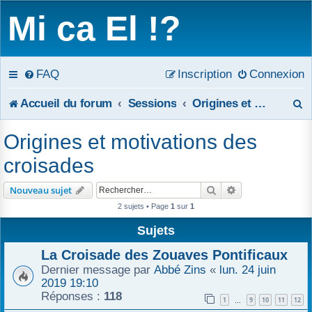
Mi ca El !?
FAQ
Inscription
Connexion
R
Accueil du forum
Sessions
Origines et motivations des croisades
e
Origines et motivations des
c
croisades
h
Rechercher
Recherche avanc
Nouveau sujet
e
2 sujets • Page
1
sur
1
r
Sujets
c
La Croisade des Zouaves Pontificaux
Dernier message par
Abbé Zins
«
lun. 24 juin
h
2019 19:10
Réponses :
118
1
9
10
11
12
e
…