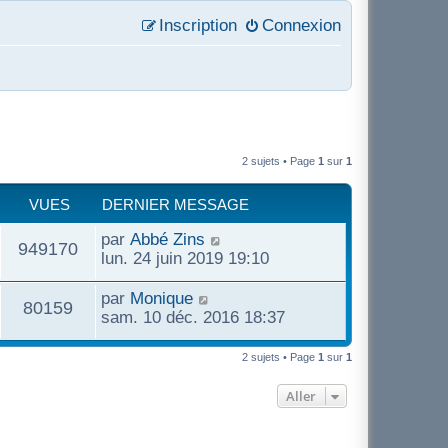
Inscription
Connexion
2 sujets • Page
1
sur
1
VUES
DERNIER MESSAGE
D
par
Abbé Zins
V
949170
e
lun. 24 juin 2019 19:10
r
u
n
D
par
Monique
V
80159
i
e
sam. 10 déc. 2016 18:37
e
e
r
u
r
n
2 sujets • Page
1
sur
1
s
m
i
e
e
e
Aller
s
r
s
s
m
a