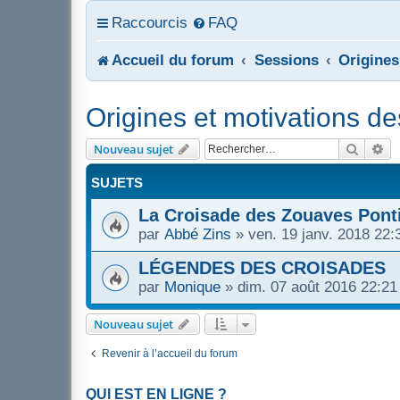
Raccourcis
FAQ
Accueil du forum
Sessions
Origines
Origines et motivations d
Recher
Re
Nouveau sujet
SUJETS
La Croisade des Zouaves Pont
par
Abbé Zins
»
ven. 19 janv. 2018 22:
LÉGENDES DES CROISADES
par
Monique
»
dim. 07 août 2016 22:21
Nouveau sujet
Revenir à l’accueil du forum
QUI EST EN LIGNE ?