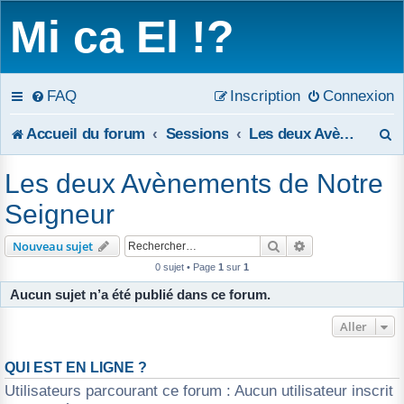
Mi ca El !?
FAQ
Inscription
Connexion
R
Accueil du forum
Sessions
Les deux Avènements de Notre Seigneur
e
Les deux Avènements de Notre
c
Seigneur
h
Rechercher
Recherche avanc
Nouveau sujet
e
0 sujet • Page
1
sur
1
Aucun sujet n’a été publié dans ce forum.
r
Aller
c
h
QUI EST EN LIGNE ?
Utilisateurs parcourant ce forum : Aucun utilisateur inscrit
e