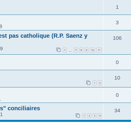
1
3
8
st pas catholique (R.P. Saenz y
106
39
1
7
8
9
10
11
…
0
10
1
2
0
1
s" conciliaires
34
21
1
2
3
4