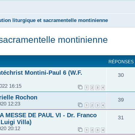
ution liturgique et sacramentelle montinienne
t sacramentelle montinienne
cher
cherche avancée
RÉPONSES
téchrist Montini-Paul 6 (W.F.
30
022 16:15
1
2
3
4
ielle Rochon
39
020 12:23
1
2
3
4
 MESSE DE PAUL VI - Dr. Franco
31
Luigi Villa)
020 20:12
1
2
3
4