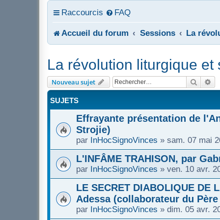
Raccourcis
FAQ
Accueil du forum
Sessions
La révol
La révolution liturgique e
Recher
Re
Nouveau sujet
SUJETS
Effrayante présentation de l'An
Strojie)
par
InHocSignoVinces
»
sam. 07 mai 2
L'INFÂME TRAHISON, par Gabr
par
InHocSignoVinces
»
ven. 10 avr. 2
LE SECRET DIABOLIQUE DE LA
Adessa (collaborateur du Père 
par
InHocSignoVinces
»
dim. 05 avr. 2