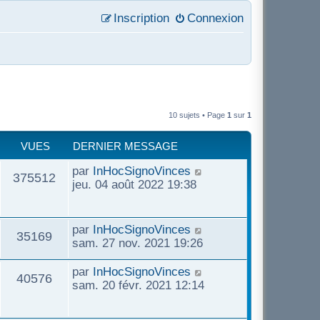
Inscription
Connexion
10 sujets • Page
1
sur
1
VUES
DERNIER MESSAGE
par
InHocSignoVinces
375512
jeu. 04 août 2022 19:38
par
InHocSignoVinces
35169
sam. 27 nov. 2021 19:26
par
InHocSignoVinces
40576
sam. 20 févr. 2021 12:14