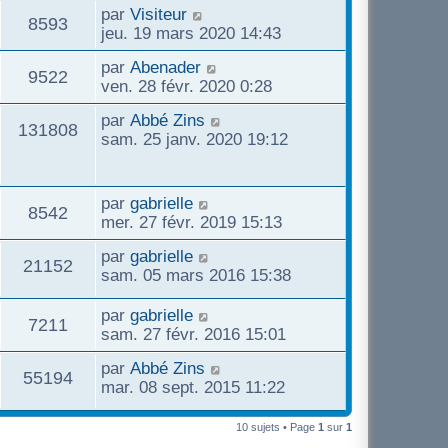
m
i
D
par
Visiteur
g
e
V
8593
e
e
e
jeu. 19 mars 2020 14:43
e
s
r
r
s
u
s
m
D
par
Abenader
n
V
9522
a
e
e
ven. 28 févr. 2020 0:28
i
g
e
s
r
e
u
e
D
par
Abbé Zins
s
n
r
V
131808
e
s
sam. 25 janv. 2020 19:12
a
i
m
e
r
g
e
e
u
n
e
r
s
s
i
m
D
par
gabrielle
s
e
V
8542
e
e
e
mer. 27 févr. 2019 15:13
a
r
s
r
g
s
u
m
D
par
gabrielle
s
n
e
V
21152
e
e
sam. 05 mars 2016 15:38
a
i
e
s
r
g
e
u
s
n
e
D
par
gabrielle
r
V
7211
s
a
i
e
sam. 27 févr. 2016 15:01
m
e
g
e
r
e
u
e
D
par
Abbé Zins
r
n
s
V
55194
s
e
mar. 08 sept. 2015 11:22
m
i
s
e
r
e
e
a
u
n
s
r
g
10 sujets • Page
1
sur
1
s
i
s
m