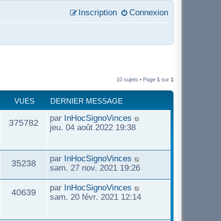
Inscription
Connexion
10 sujets • Page
1
sur
1
VUES
DERNIER MESSAGE
D
par
InHocSignoVinces
V
375782
e
jeu. 04 août 2022 19:38
r
u
n
i
D
par
InHocSignoVinces
e
V
35238
e
e
sam. 27 nov. 2021 19:26
r
r
s
u
m
n
D
par
InHocSignoVinces
V
40639
e
i
e
sam. 20 févr. 2021 12:14
e
s
e
r
u
s
r
n
s
a