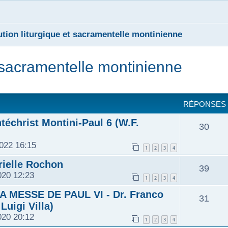
ution liturgique et sacramentelle montinienne
t sacramentelle montinienne
cher
cherche avancée
RÉPONSES
téchrist Montini-Paul 6 (W.F.
R
30
022 16:15
é
1
2
3
4
ielle Rochon
p
R
39
020 12:23
1
2
3
4
o
é
 MESSE DE PAUL VI - Dr. Franco
R
31
n
Luigi Villa)
p
020 20:12
é
1
2
3
4
s
o