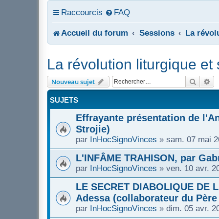
Raccourcis
FAQ
Accueil du forum
Sessions
La révol
La révolution liturgique e
Recher
Re
Nouveau sujet
SUJETS
Effrayante présentation de l'An
Strojie)
par
InHocSignoVinces
»
sam. 07 mai 2
L'INFÂME TRAHISON, par Gabr
par
InHocSignoVinces
»
ven. 10 avr. 2
LE SECRET DIABOLIQUE DE LA
Adessa (collaborateur du Père 
par
InHocSignoVinces
»
dim. 05 avr. 2