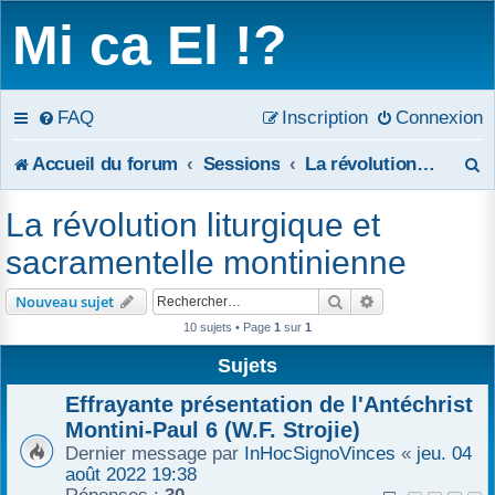
Mi ca El !?
FAQ
Inscription
Connexion
R
Accueil du forum
Sessions
La révolution liturgique et sacramentelle montinienne
e
La révolution liturgique et
c
sacramentelle montinienne
h
Rechercher
Recherche avanc
Nouveau sujet
e
10 sujets • Page
1
sur
1
r
Sujets
c
Effrayante présentation de l'Antéchrist
Montini-Paul 6 (W.F. Strojie)
h
Dernier message par
InHocSignoVinces
«
jeu. 04
août 2022 19:38
e