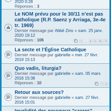
2020 0:28
Réponses :
3
Le NOM prévu pour le 30/11 n’est pas
catholique (R.P. Saenz y Arriaga, 3e-4e
tr. 1969)
Dernier message par
Abbé Zins
«
sam. 25 janv.
2020 19:12
Réponses :
106
1
8
9
10
11
…
La secte et l'Église Catholique
Dernier message par
gabrielle
«
mer. 27 févr.
2019 15:13
Quo vadis, liturgia?
Dernier message par
gabrielle
«
sam. 05 mars
2016 15:38
Réponses :
10
1
2
Retour aux sources?
Dernier message par
gabrielle
«
sam. 27 févr.
2016 15:01
Invalidité des nouveaux "sacres"