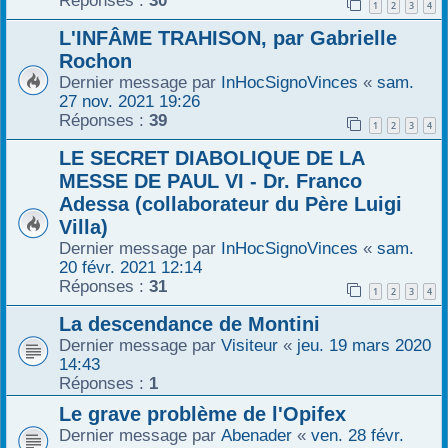
Réponses :
30
1
2
3
4
r
L'INFÂME TRAHISON, par Gabrielle
Rochon
Dernier message par
InHocSignoVinces
«
sam.
27 nov. 2021 19:26
Réponses :
39
1
2
3
4
LE SECRET DIABOLIQUE DE LA
MESSE DE PAUL VI - Dr. Franco
Adessa (collaborateur du Père Luigi
Villa)
Dernier message par
InHocSignoVinces
«
sam.
20 févr. 2021 12:14
Réponses :
31
1
2
3
4
La descendance de Montini
Dernier message par
Visiteur
«
jeu. 19 mars 2020
14:43
Réponses :
1
Le grave problème de l'Opifex
Dernier message par
Abenader
«
ven. 28 févr.