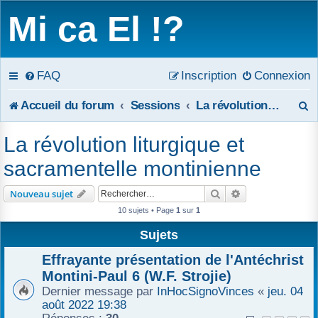
Mi ca El !?
FAQ
Inscription
Connexion
R
Accueil du forum
Sessions
La révolution liturgique et sacramentelle montinienne
e
La révolution liturgique et
c
sacramentelle montinienne
h
Rechercher
Recherche avanc
Nouveau sujet
e
10 sujets • Page
1
sur
1
r
Sujets
c
Effrayante présentation de l'Antéchrist
Montini-Paul 6 (W.F. Strojie)
h
Dernier message par
InHocSignoVinces
«
jeu. 04
août 2022 19:38
e