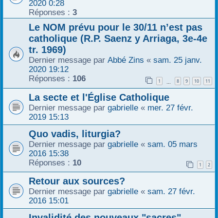
2020 0:28
Réponses :
3
Le NOM prévu pour le 30/11 n’est pas
catholique (R.P. Saenz y Arriaga, 3e-4e
tr. 1969)
Dernier message par
Abbé Zins
«
sam. 25 janv.
2020 19:12
Réponses :
106
1
8
9
10
11
…
La secte et l'Église Catholique
Dernier message par
gabrielle
«
mer. 27 févr.
2019 15:13
Quo vadis, liturgia?
Dernier message par
gabrielle
«
sam. 05 mars
2016 15:38
Réponses :
10
1
2
Retour aux sources?
Dernier message par
gabrielle
«
sam. 27 févr.
2016 15:01
Invalidité des nouveaux "sacres"