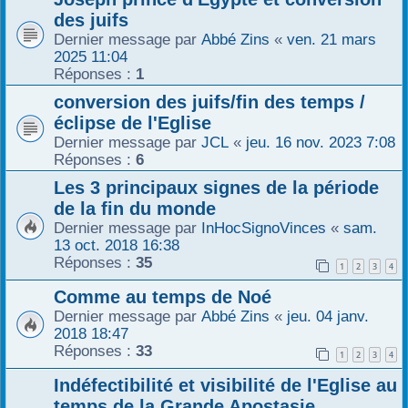
des juifs
Dernier message par
Abbé Zins
«
ven. 21 mars
2025 11:04
Réponses :
1
conversion des juifs/fin des temps /
éclipse de l'Eglise
Dernier message par
JCL
«
jeu. 16 nov. 2023 7:08
Réponses :
6
Les 3 principaux signes de la période
de la fin du monde
Dernier message par
InHocSignoVinces
«
sam.
13 oct. 2018 16:38
Réponses :
35
1
2
3
4
Comme au temps de Noé
Dernier message par
Abbé Zins
«
jeu. 04 janv.
2018 18:47
Réponses :
33
1
2
3
4
Indéfectibilité et visibilité de l'Eglise au
temps de la Grande Apostasie