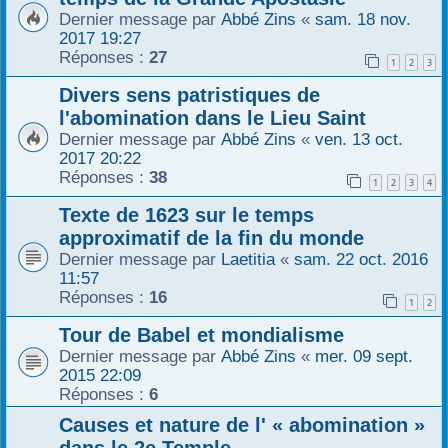
Dernier message par
Abbé Zins
«
sam. 18 nov.
2017 19:27
Réponses :
27
1
2
3
Divers sens patristiques de
l'abomination dans le Lieu Saint
Dernier message par
Abbé Zins
«
ven. 13 oct.
2017 20:22
Réponses :
38
1
2
3
4
Texte de 1623 sur le temps
approximatif de la fin du monde
Dernier message par
Laetitia
«
sam. 22 oct. 2016
11:57
Réponses :
16
1
2
Tour de Babel et mondialisme
Dernier message par
Abbé Zins
«
mer. 09 sept.
2015 22:09
Réponses :
6
Causes et nature de l' « abomination »