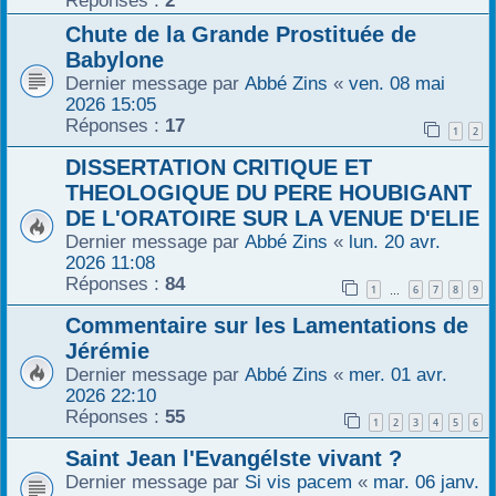
Réponses :
2
r
Chute de la Grande Prostituée de
Babylone
Dernier message par
Abbé Zins
«
ven. 08 mai
2026 15:05
Réponses :
17
1
2
DISSERTATION CRITIQUE ET
THEOLOGIQUE DU PERE HOUBIGANT
DE L'ORATOIRE SUR LA VENUE D'ELIE
Dernier message par
Abbé Zins
«
lun. 20 avr.
2026 11:08
Réponses :
84
1
6
7
8
9
…
Commentaire sur les Lamentations de
Jérémie
Dernier message par
Abbé Zins
«
mer. 01 avr.
2026 22:10
Réponses :
55
1
2
3
4
5
6
Saint Jean l'Evangélste vivant ?
Dernier message par
Si vis pacem
«
mar. 06 janv.