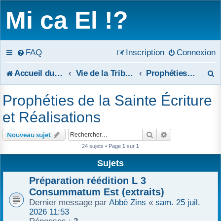
Mi ca El !?
FAQ
Inscription
Connexion
R
Accueil du forum
Vie de la Tribune
Prophéties de la Sainte Écriture et Réalisations
e
Prophéties de la Sainte Écriture
c
et Réalisations
h
Rechercher
Recherche avanc
Nouveau sujet
e
24 sujets • Page
1
sur
1
r
Sujets
c
Préparation réédition L 3
Consummatum Est (extraits)
h
Dernier message par
Abbé Zins
«
sam. 25 juil.
2026 11:53
e