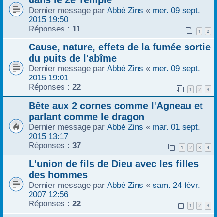
dans le 2e Temple
Dernier message par
Abbé Zins
«
mer. 09 sept.
2015 19:50
Réponses :
11
1
2
Cause, nature, effets de la fumée sortie
du puits de l'abîme
Dernier message par
Abbé Zins
«
mer. 09 sept.
2015 19:01
Réponses :
22
1
2
3
Bête aux 2 cornes comme l'Agneau et
parlant comme le dragon
Dernier message par
Abbé Zins
«
mar. 01 sept.
2015 13:17
Réponses :
37
1
2
3
4
L'union de fils de Dieu avec les filles
des hommes
Dernier message par
Abbé Zins
«
sam. 24 févr.
2007 12:56
Réponses :
22
1
2
3