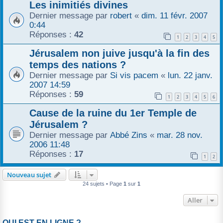
Les inimitiés divines
Dernier message par
robert
«
dim. 11 févr. 2007
0:44
Réponses :
42
1
2
3
4
5
Jérusalem non juive jusqu'à la fin des
temps des nations ?
Dernier message par
Si vis pacem
«
lun. 22 janv.
2007 14:59
Réponses :
59
1
2
3
4
5
6
Cause de la ruine du 1er Temple de
Jérusalem ?
Dernier message par
Abbé Zins
«
mar. 28 nov.
2006 11:48
Réponses :
17
1
2
Nouveau sujet
24 sujets • Page
1
sur
1
Aller
QUI EST EN LIGNE ?