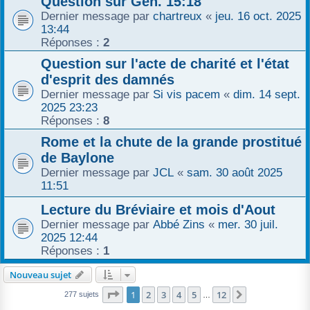
Question sur Gen. 15:18
Dernier message par
chartreux
«
jeu. 16 oct. 2025
13:44
Réponses :
2
Question sur l'acte de charité et l'état
d'esprit des damnés
Dernier message par
Si vis pacem
«
dim. 14 sept.
2025 23:23
Réponses :
8
Rome et la chute de la grande prostitué
de Baylone
Dernier message par
JCL
«
sam. 30 août 2025
11:51
Lecture du Bréviaire et mois d'Aout
Dernier message par
Abbé Zins
«
mer. 30 juil.
2025 12:44
Réponses :
1
Nouveau sujet
Page
1
sur
12
1
2
3
4
5
12
Suivant
277 sujets
…