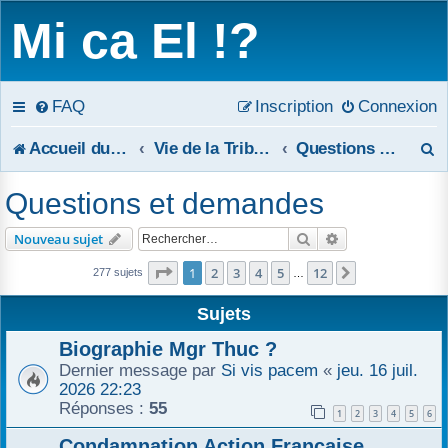
Mi ca El !?
FAQ
Inscription
Connexion
R
Accueil du forum
Vie de la Tribune
Questions et demandes
e
Questions et demandes
c
Rechercher
Recherche avanc
Nouveau sujet
h
Page
1
sur
12
1
2
3
4
5
12
Suivant
277 sujets
…
e
Sujets
r
Biographie Mgr Thuc ?
c
Dernier message par
Si vis pacem
«
jeu. 16 juil.
2026 22:23
h
Réponses :
55
1
2
3
4
5
6
e
Condamnation Action Française