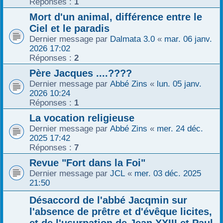
Réponses :
1
Mort d'un animal, différence entre le
Ciel et le paradis
Dernier message par
Dalmata 3.0
«
mar. 06 janv.
2026 17:02
Réponses :
2
Père Jacques ....????
Dernier message par
Abbé Zins
«
lun. 05 janv.
2026 10:24
Réponses :
1
La vocation religieuse
Dernier message par
Abbé Zins
«
mer. 24 déc.
2025 17:42
Réponses :
7
Revue "Fort dans la Foi"
Dernier message par
JCL
«
mer. 03 déc. 2025
21:50
Désaccord de l'abbé Jacqmin sur
l'absence de prêtre et d'évêque licites,
et de l'usurpation de Jean XXIII et Paul