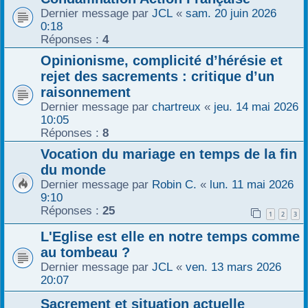
Dernier message par
JCL
«
sam. 20 juin 2026
r
0:18
Réponses :
4
Opinionisme, complicité d’hérésie et
rejet des sacrements : critique d’un
raisonnement
Dernier message par
chartreux
«
jeu. 14 mai 2026
10:05
Réponses :
8
Vocation du mariage en temps de la fin
du monde
Dernier message par
Robin C.
«
lun. 11 mai 2026
9:10
Réponses :
25
1
2
3
L'Eglise est elle en notre temps comme
au tombeau ?
Dernier message par
JCL
«
ven. 13 mars 2026
20:07
Sacrement et situation actuelle