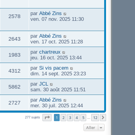
par
Abbé Zins
2578
ven. 07 nov. 2025 11:30
par
Abbé Zins
2643
ven. 17 oct. 2025 11:28
par
chartreux
1983
jeu. 16 oct. 2025 13:44
par
Si vis pacem
4312
dim. 14 sept. 2025 23:23
par
JCL
5862
sam. 30 août 2025 11:51
par
Abbé Zins
2727
mer. 30 juil. 2025 12:44
Page
1
sur
12
1
2
3
4
5
12
Suivant
277 sujets
…
Aller