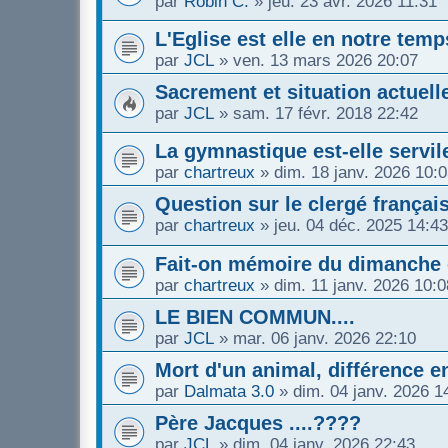
par
Robin C.
»
jeu. 23 avr. 2026 11:31
L'Eglise est elle en notre te
par
JCL
»
ven. 13 mars 2026 20:07
Sacrement et situation actuell
par
JCL
»
sam. 17 févr. 2018 22:42
La gymnastique est-elle servil
par
chartreux
»
dim. 18 janv. 2026 10:
Question sur le clergé français 
par
chartreux
»
jeu. 04 déc. 2025 14:43
Fait-on mémoire du dimanche 
par
chartreux
»
dim. 11 janv. 2026 10:0
LE BIEN COMMUN....
par
JCL
»
mar. 06 janv. 2026 22:10
Mort d'un animal, différence en
par
Dalmata 3.0
»
dim. 04 janv. 2026 1
Père Jacques ....????
par
JCL
»
dim. 04 janv. 2026 22:43