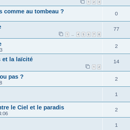
1
2
3
mps comme au tombeau ?
0
e
77
1
4
5
6
7
8
…
e
2
03
et la laïcité
14
1
2
ou pas ?
2
8
1
tre le Ciel et le paradis
2
4:06
1