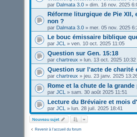
par
Dalmata 3.0
»
dim. 16 nov. 2025 6:
Réforme liturgique de Pie XII, 
non ?
par
Dalmata 3.0
»
mer. 05 nov. 2025 6:
Le bouc émissaire biblique q
par
JCL
»
ven. 10 oct. 2025 11:05
Question sur Gen. 15:18
par
chartreux
»
lun. 13 oct. 2025 10:32
Question sur l'acte de charité 
par
chartreux
»
jeu. 23 janv. 2025 13:2
Rome et la chute de la grande
par
JCL
»
sam. 30 août 2025 11:51
Lecture du Bréviaire et mois d
par
JCL
»
lun. 28 juil. 2025 18:41
Nouveau sujet
Revenir à l’accueil du forum