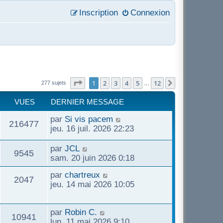
Inscription
Connexion
Page
1
sur
12
1
2
3
4
5
12
Suivant
277 sujets
…
VUES
DERNIER MESSAGE
par
Si vis pacem
216477
jeu. 16 juil. 2026 22:23
par
JCL
9545
sam. 20 juin 2026 0:18
par
chartreux
2047
jeu. 14 mai 2026 10:05
par
Robin C.
10941
lun. 11 mai 2026 9:10