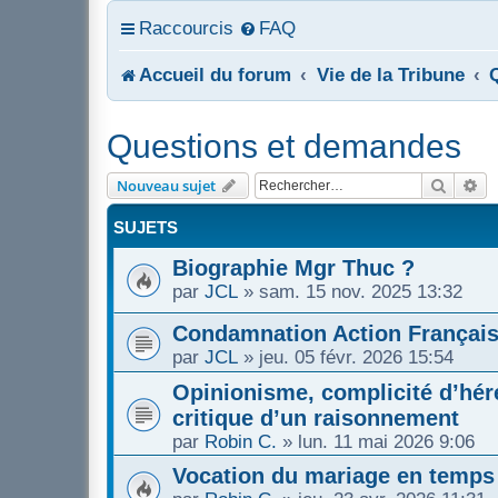
Raccourcis
FAQ
Accueil du forum
Vie de la Tribune
Questions et demandes
Recher
Re
Nouveau sujet
SUJETS
Biographie Mgr Thuc ?
par
JCL
»
sam. 15 nov. 2025 13:32
Condamnation Action Françai
par
JCL
»
jeu. 05 févr. 2026 15:54
Opinionisme, complicité d’héré
critique d’un raisonnement
par
Robin C.
»
lun. 11 mai 2026 9:06
Vocation du mariage en temps 