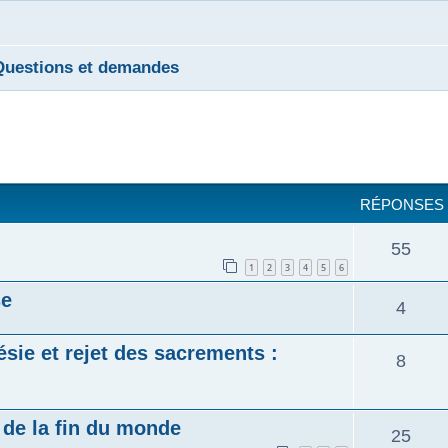
Questions et demandes
cher
cherche avancée
RÉPONSES
55
1
2
3
4
5
6
se
4
sie et rejet des sacrements :
8
de la fin du monde
25