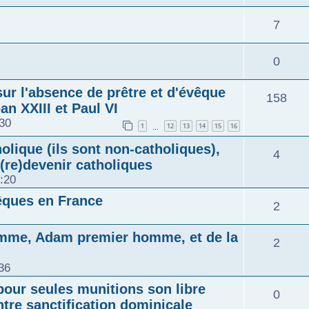
7
0
ur l'absence de prêtre et d'évêque
158
ean XXIII et Paul VI
:30
1
12
13
14
15
16
…
olique (ils sont non-catholiques),
4
 (re)devenir catholiques
:20
vêques en France
2
homme, Adam premier homme, et de la
2
36
pour seules munitions son libre
0
tre sanctification dominicale