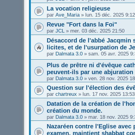
La vocation religieuse
par
Ave_Maria
»
lun. 15 déc. 2025 9:12
Revue "Fort dans la Foi"
par
JCL
»
mer. 03 déc. 2025 21:50
Désaccord de l'abbé Jacqmin s
licites, et de l'usurpation de J
par
Dalmata 3.0
»
sam. 05 avr. 2025 9
Plus de prêtre ni d'évêque cath
peuvent-ils par une abjuration
par
Dalmata 3.0
»
ven. 28 nov. 2025 18
Question sur l'élection des é
par
chartreux
»
lun. 17 nov. 2025 13:53
Datation de la création de l'
création du monde.
par
Dalmata 3.0
»
mar. 18 nov. 2025 9:
Nazaréen contre l'Eglise avec 
examen, maintient shabbat con