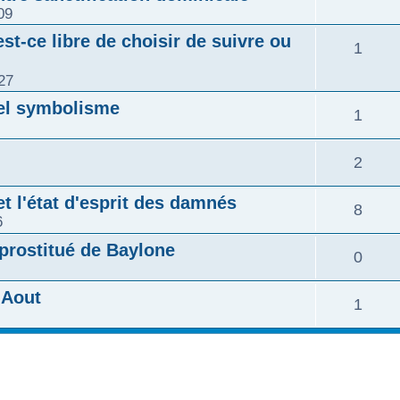
09
est-ce libre de choisir de suivre ou
1
27
uel symbolisme
1
2
et l'état d'esprit des damnés
8
6
 prostitué de Baylone
0
'Aout
1