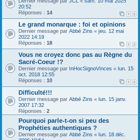
Dernier message par
JCL
«
sam. 10 mai 2025
20:52
r
Réponses :
14
1
2
Le grand monarque : foi et opinions
Dernier message par
Abbé Zins
«
jeu. 12 mai
2022 14:19
Réponses :
18
1
2
Vous ne croyez donc pas au Règne du
Sacré-Coeur !?
Dernier message par
InHocSignoVinces
«
lun. 15
oct. 2018 12:55
Réponses :
10
1
2
Difficulté!!!
Dernier message par
Abbé Zins
«
lun. 15 janv.
2007 17:32
Réponses :
2
Pourquoi parle-t-on si peu des
Prophéties authentiques ?
Dernier message par
Abbé Zins
«
lun. 18 déc.