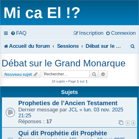
Mi ca El !?
FAQ
Inscription
Connexion
R
Accueil du forum
Sessions
Débat sur le Grand Monarque
e
Débat sur le Grand Monarque
c
Rechercher
Recherche avanc
Nouveau sujet
h
18 sujets • Page
1
sur
1
e
Sujets
r
Propheties de l'Ancien Testament
Dernier message par
JCL
«
lun. 03 nov. 2025
c
21:25
Réponses :
17
1
2
h
Qui dit Prophétie dit Prophète
e