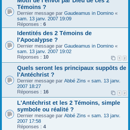
Motif de l'envoi par Dieu de ces 2
Témoins ?
Dernier message par
Gaudeamus in Domino
«
sam. 13 janv. 2007 19:09
Réponses :
6
Identités des 2 Témoins de
l'Apocalypse ?
Dernier message par
Gaudeamus in Domino
«
sam. 13 janv. 2007 19:02
Réponses :
10
1
2
Quels seront les principaux suppôts de
l'Antéchrist ?
Dernier message par
Abbé Zins
«
sam. 13 janv.
2007 18:27
Réponses :
16
1
2
L'Antéchrist et les 2 Témoins, simple
symbole ou réalité ?
Dernier message par
Abbé Zins
«
sam. 13 janv.
2007 17:58
Réponses :
4