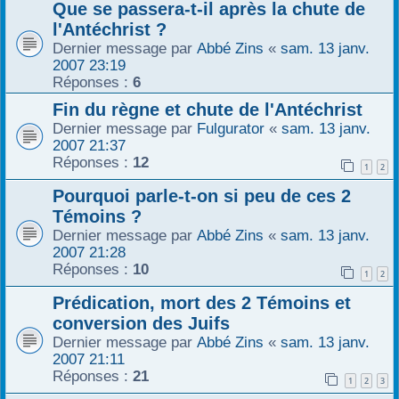
Que se passera-t-il après la chute de
r
l'Antéchrist ?
Dernier message par
Abbé Zins
«
sam. 13 janv.
2007 23:19
Réponses :
6
Fin du règne et chute de l'Antéchrist
Dernier message par
Fulgurator
«
sam. 13 janv.
2007 21:37
Réponses :
12
1
2
Pourquoi parle-t-on si peu de ces 2
Témoins ?
Dernier message par
Abbé Zins
«
sam. 13 janv.
2007 21:28
Réponses :
10
1
2
Prédication, mort des 2 Témoins et
conversion des Juifs
Dernier message par
Abbé Zins
«
sam. 13 janv.
2007 21:11
Réponses :
21
1
2
3