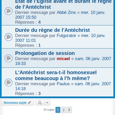
Etat de l'Église avant et durant le règne
de l'Antéchrist
Dernier message par
Abbé Zins
«
mer. 10 janv.
2007 15:50
Réponses :
4
Durée du règne de l'Antéchrist
Dernier message par
Fulgurator
«
mer. 10 janv.
2007 11:01
Réponses :
1
Prolongation de session
Dernier message par
micael
«
sam. 06 janv. 2007
19:33
L'Antéchrist sera-t-il homosexuel
comme beaucoup à l'h même?
Dernier message par
Paulus
«
sam. 06 janv. 2007
14:18
Réponses :
3
Nouveau sujet
1
2
Suivant
33 sujets