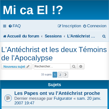
Mi ca El !?
FAQ
Inscription
Connexion
R
Accueil du forum
Sessions
L'Antéchrist et les deux Témoins de l'Apocalypse
e
L'Antéchrist et les deux Témoins
c
de l'Apocalypse
h
Rechercher
Recherche avanc
Nouveau sujet
e
1
2
Suivant
33 sujets
r
Sujets
c
Les Papes ont vu l'Antéchrist proche
h
Dernier message par
Fulgurator
«
sam. 20 janv.
2007 19:47
e