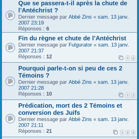
Que se passera-t-il après la chute de
r
l'Antéchrist ?
Dernier message par
Abbé Zins
«
sam. 13 janv.
2007 23:19
Réponses :
6
Fin du règne et chute de l'Antéchrist
Dernier message par
Fulgurator
«
sam. 13 janv.
2007 21:37
Réponses :
12
1
2
Pourquoi parle-t-on si peu de ces 2
Témoins ?
Dernier message par
Abbé Zins
«
sam. 13 janv.
2007 21:28
Réponses :
10
1
2
Prédication, mort des 2 Témoins et
conversion des Juifs
Dernier message par
Abbé Zins
«
sam. 13 janv.
2007 21:11
Réponses :
21
1
2
3