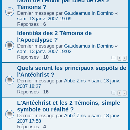
Motif de l'envoi par Dieu de ces 2
Témoins ?
Dernier message par
Gaudeamus in Domino
«
sam. 13 janv. 2007 19:09
Réponses :
6
Identités des 2 Témoins de
l'Apocalypse ?
Dernier message par
Gaudeamus in Domino
«
sam. 13 janv. 2007 19:02
Réponses :
10
1
2
Quels seront les principaux suppôts de
l'Antéchrist ?
Dernier message par
Abbé Zins
«
sam. 13 janv.
2007 18:27
Réponses :
16
1
2
L'Antéchrist et les 2 Témoins, simple
symbole ou réalité ?
Dernier message par
Abbé Zins
«
sam. 13 janv.
2007 17:58
Réponses :
4