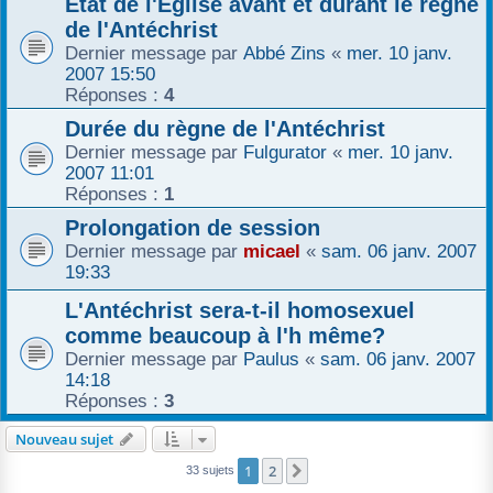
Etat de l'Église avant et durant le règne
de l'Antéchrist
Dernier message par
Abbé Zins
«
mer. 10 janv.
2007 15:50
Réponses :
4
Durée du règne de l'Antéchrist
Dernier message par
Fulgurator
«
mer. 10 janv.
2007 11:01
Réponses :
1
Prolongation de session
Dernier message par
micael
«
sam. 06 janv. 2007
19:33
L'Antéchrist sera-t-il homosexuel
comme beaucoup à l'h même?
Dernier message par
Paulus
«
sam. 06 janv. 2007
14:18
Réponses :
3
Nouveau sujet
1
2
Suivant
33 sujets