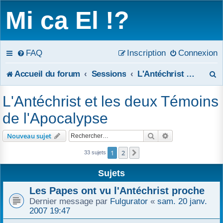
Mi ca El !?
FAQ
Inscription
Connexion
R
Accueil du forum
Sessions
L'Antéchrist et les deux Témoins de l'Apocalypse
e
L'Antéchrist et les deux Témoins
c
de l'Apocalypse
h
Rechercher
Recherche avanc
Nouveau sujet
e
1
2
Suivant
33 sujets
r
Sujets
c
Les Papes ont vu l'Antéchrist proche
h
Dernier message par
Fulgurator
«
sam. 20 janv.
2007 19:47
e