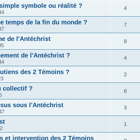
 simple symbole ou réalité ?
4
34
 le temps de la fin du monde ?
7
37
e de l'Antéchrist
8
05
ement de l'Antéchrist ?
4
44
outiens des 2 Témoins ?
2
23
 collectif ?
6
5
ésus sous l'Antéchrist
3
47
st
1
02
s et intervention des 2 Témoins