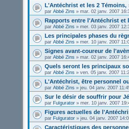
L'Antéchrist et les 2 Témoins,
par
Abbé Zins
»
mar. 02 janv. 2007 16:
Rapports entre l'Antéchrist et
par
Abbé Zins
»
mer. 03 janv. 2007 12:
Les principales phases du règn
par
Abbé Zins
»
mer. 10 janv. 2007 11:
Signes avant-coureur de l'avèn
par
Abbé Zins
»
mar. 02 janv. 2007 16:
Quels seront les principaux s
par
Abbé Zins
»
ven. 05 janv. 2007 11:
L'Antéchrist, être personnel ou
par
Abbé Zins
»
jeu. 04 janv. 2007 11:4
Sur le désir de souffrir pour J
par
Fulgurator
»
mer. 10 janv. 2007 19:
Figures actuelles de l'Antéchri
par
Fulgurator
»
jeu. 04 janv. 2007 14:
Caractéristiques des personne