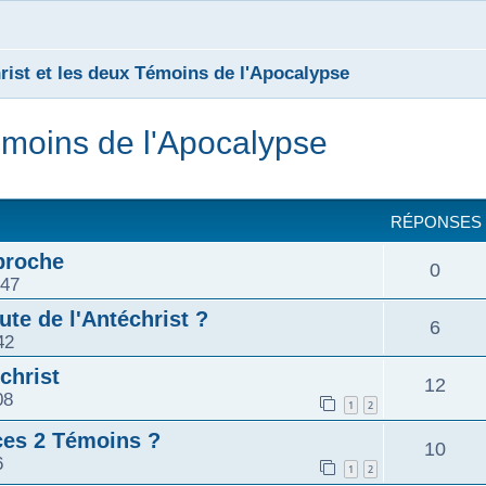
rist et les deux Témoins de l'Apocalypse
Témoins de l'Apocalypse
cher
cherche avancée
RÉPONSES
 proche
0
:47
ute de l'Antéchrist ?
6
42
christ
12
08
1
2
 ces 2 Témoins ?
10
6
1
2