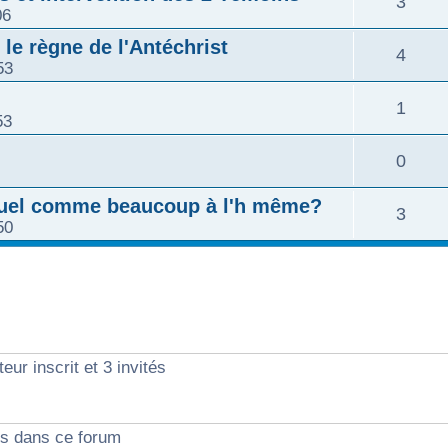
3
06
 le règne de l'Antéchrist
4
53
1
53
0
exuel comme beaucoup à l'h même?
3
50
eur inscrit et 3 invités
ts dans ce forum