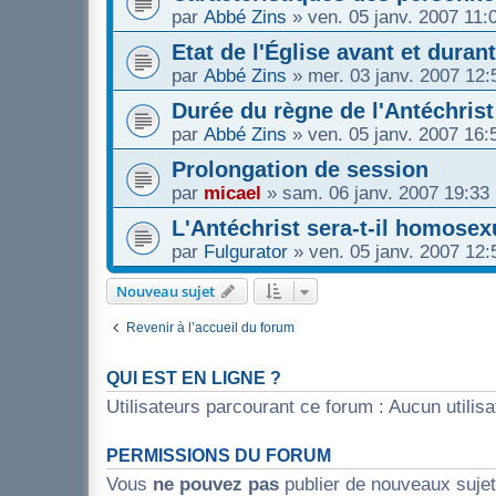
par
Abbé Zins
»
ven. 05 janv. 2007 11:
Etat de l'Église avant et durant
par
Abbé Zins
»
mer. 03 janv. 2007 12:
Durée du règne de l'Antéchrist
par
Abbé Zins
»
ven. 05 janv. 2007 16:
Prolongation de session
par
micael
»
sam. 06 janv. 2007 19:33
L'Antéchrist sera-t-il homos
par
Fulgurator
»
ven. 05 janv. 2007 12:
Nouveau sujet
Revenir à l’accueil du forum
QUI EST EN LIGNE ?
Utilisateurs parcourant ce forum : Aucun utilisat
PERMISSIONS DU FORUM
Vous
ne pouvez pas
publier de nouveaux suje