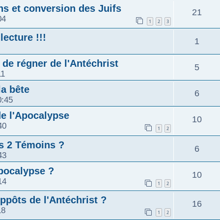
ns et conversion des Juifs
21
04
1
2
3
ecture !!!
1
 de régner de l'Antéchrist
5
11
la bête
6
0:45
de l'Apocalypse
10
40
1
2
es 2 Témoins ?
6
43
Apocalypse ?
10
14
1
2
ppôts de l'Antéchrist ?
16
18
1
2