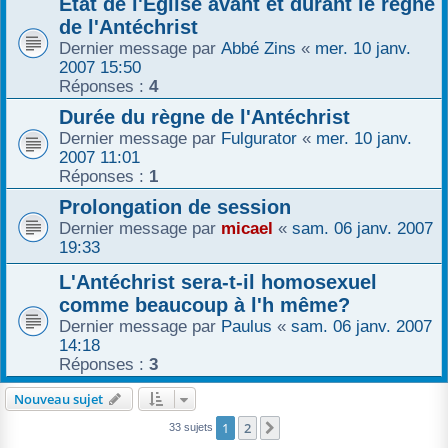
Etat de l'Église avant et durant le règne
de l'Antéchrist
Dernier message par
Abbé Zins
«
mer. 10 janv.
2007 15:50
Réponses :
4
Durée du règne de l'Antéchrist
Dernier message par
Fulgurator
«
mer. 10 janv.
2007 11:01
Réponses :
1
Prolongation de session
Dernier message par
micael
«
sam. 06 janv. 2007
19:33
L'Antéchrist sera-t-il homosexuel
comme beaucoup à l'h même?
Dernier message par
Paulus
«
sam. 06 janv. 2007
14:18
Réponses :
3
Nouveau sujet
1
2
Suivant
33 sujets