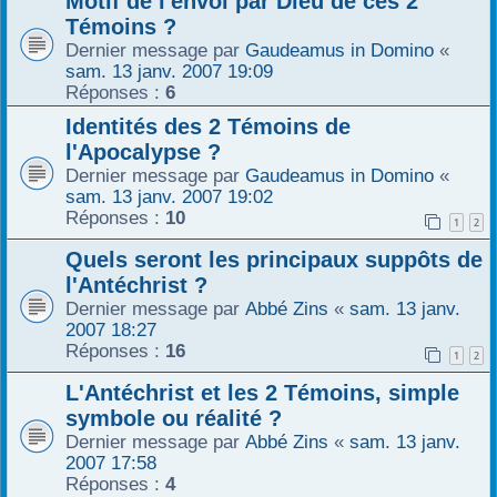
Motif de l'envoi par Dieu de ces 2
Témoins ?
Dernier message par
Gaudeamus in Domino
«
sam. 13 janv. 2007 19:09
Réponses :
6
Identités des 2 Témoins de
l'Apocalypse ?
Dernier message par
Gaudeamus in Domino
«
sam. 13 janv. 2007 19:02
Réponses :
10
1
2
Quels seront les principaux suppôts de
l'Antéchrist ?
Dernier message par
Abbé Zins
«
sam. 13 janv.
2007 18:27
Réponses :
16
1
2
L'Antéchrist et les 2 Témoins, simple
symbole ou réalité ?
Dernier message par
Abbé Zins
«
sam. 13 janv.
2007 17:58
Réponses :
4