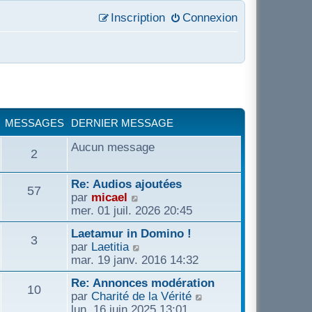
Inscription
Connexion
MESSAGES
DERNIER MESSAGE
Aucun message
2
Re: Audios ajoutées
57
C
par
micael
o
mer. 01 juil. 2026 20:45
n
Laetamur in Domino !
s
3
C
par
Laetitia
u
o
mar. 19 janv. 2016 14:32
l
n
t
Re: Annonces modération
s
10
e
C
par
Charité de la Vérité
u
r
o
lun. 16 juin 2025 13:01