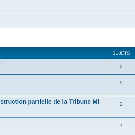
SUJETS
t
2
9
struction partielle de la Tribune Mi
2
1