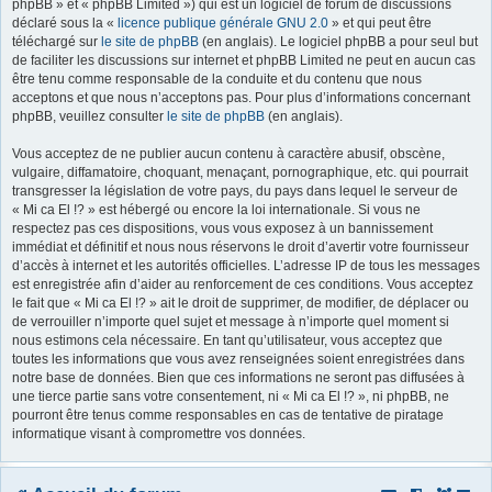
phpBB » et « phpBB Limited ») qui est un logiciel de forum de discussions
déclaré sous la «
licence publique générale GNU 2.0
» et qui peut être
r
téléchargé sur
le site de phpBB
(en anglais). Le logiciel phpBB a pour seul but
de faciliter les discussions sur internet et phpBB Limited ne peut en aucun cas
être tenu comme responsable de la conduite et du contenu que nous
acceptons et que nous n’acceptons pas. Pour plus d’informations concernant
phpBB, veuillez consulter
le site de phpBB
(en anglais).
Vous acceptez de ne publier aucun contenu à caractère abusif, obscène,
vulgaire, diffamatoire, choquant, menaçant, pornographique, etc. qui pourrait
transgresser la législation de votre pays, du pays dans lequel le serveur de
« Mi ca El !? » est hébergé ou encore la loi internationale. Si vous ne
respectez pas ces dispositions, vous vous exposez à un bannissement
immédiat et définitif et nous nous réservons le droit d’avertir votre fournisseur
d’accès à internet et les autorités officielles. L’adresse IP de tous les messages
est enregistrée afin d’aider au renforcement de ces conditions. Vous acceptez
le fait que « Mi ca El !? » ait le droit de supprimer, de modifier, de déplacer ou
de verrouiller n’importe quel sujet et message à n’importe quel moment si
nous estimons cela nécessaire. En tant qu’utilisateur, vous acceptez que
toutes les informations que vous avez renseignées soient enregistrées dans
notre base de données. Bien que ces informations ne seront pas diffusées à
une tierce partie sans votre consentement, ni « Mi ca El !? », ni phpBB, ne
pourront être tenus comme responsables en cas de tentative de piratage
informatique visant à compromettre vos données.