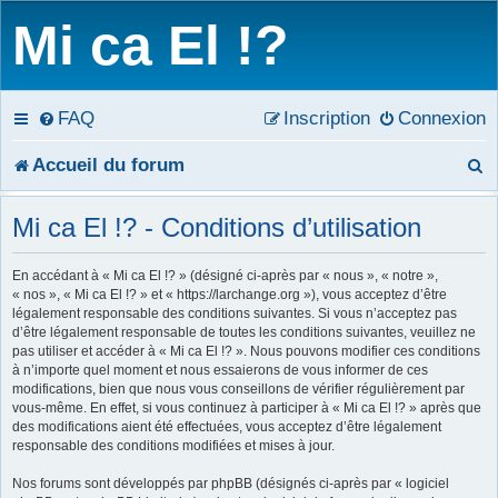
Mi ca El !?
FAQ
Inscription
Connexion
R
Accueil du forum
e
Mi ca El !? - Conditions d’utilisation
c
En accédant à « Mi ca El !? » (désigné ci-après par « nous », « notre »,
h
« nos », « Mi ca El !? » et « https://larchange.org »), vous acceptez d’être
légalement responsable des conditions suivantes. Si vous n’acceptez pas
e
d’être légalement responsable de toutes les conditions suivantes, veuillez ne
pas utiliser et accéder à « Mi ca El !? ». Nous pouvons modifier ces conditions
r
à n’importe quel moment et nous essaierons de vous informer de ces
modifications, bien que nous vous conseillons de vérifier régulièrement par
c
vous-même. En effet, si vous continuez à participer à « Mi ca El !? » après que
des modifications aient été effectuées, vous acceptez d’être légalement
h
responsable des conditions modifiées et mises à jour.
e
Nos forums sont développés par phpBB (désignés ci-après par « logiciel