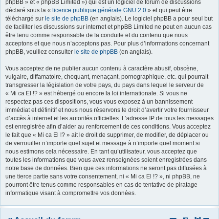
phpBB » et « phpBB Limited ») qui est un logiciel de forum de discussions
déclaré sous la «
licence publique générale GNU 2.0
» et qui peut être
r
téléchargé sur
le site de phpBB
(en anglais). Le logiciel phpBB a pour seul but
de faciliter les discussions sur internet et phpBB Limited ne peut en aucun cas
être tenu comme responsable de la conduite et du contenu que nous
acceptons et que nous n’acceptons pas. Pour plus d’informations concernant
phpBB, veuillez consulter
le site de phpBB
(en anglais).
Vous acceptez de ne publier aucun contenu à caractère abusif, obscène,
vulgaire, diffamatoire, choquant, menaçant, pornographique, etc. qui pourrait
transgresser la législation de votre pays, du pays dans lequel le serveur de
« Mi ca El !? » est hébergé ou encore la loi internationale. Si vous ne
respectez pas ces dispositions, vous vous exposez à un bannissement
immédiat et définitif et nous nous réservons le droit d’avertir votre fournisseur
d’accès à internet et les autorités officielles. L’adresse IP de tous les messages
est enregistrée afin d’aider au renforcement de ces conditions. Vous acceptez
le fait que « Mi ca El !? » ait le droit de supprimer, de modifier, de déplacer ou
de verrouiller n’importe quel sujet et message à n’importe quel moment si
nous estimons cela nécessaire. En tant qu’utilisateur, vous acceptez que
toutes les informations que vous avez renseignées soient enregistrées dans
notre base de données. Bien que ces informations ne seront pas diffusées à
une tierce partie sans votre consentement, ni « Mi ca El !? », ni phpBB, ne
pourront être tenus comme responsables en cas de tentative de piratage
informatique visant à compromettre vos données.