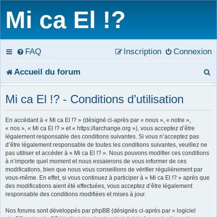
Mi ca El !?
FAQ
Inscription
Connexion
R
Accueil du forum
e
Mi ca El !? - Conditions d’utilisation
c
En accédant à « Mi ca El !? » (désigné ci-après par « nous », « notre »,
h
« nos », « Mi ca El !? » et « https://larchange.org »), vous acceptez d’être
légalement responsable des conditions suivantes. Si vous n’acceptez pas
e
d’être légalement responsable de toutes les conditions suivantes, veuillez ne
pas utiliser et accéder à « Mi ca El !? ». Nous pouvons modifier ces conditions
r
à n’importe quel moment et nous essaierons de vous informer de ces
modifications, bien que nous vous conseillons de vérifier régulièrement par
c
vous-même. En effet, si vous continuez à participer à « Mi ca El !? » après que
des modifications aient été effectuées, vous acceptez d’être légalement
h
responsable des conditions modifiées et mises à jour.
e
Nos forums sont développés par phpBB (désignés ci-après par « logiciel