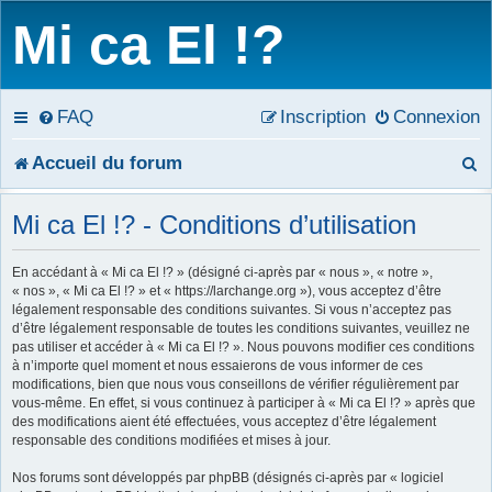
Mi ca El !?
FAQ
Inscription
Connexion
R
Accueil du forum
e
Mi ca El !? - Conditions d’utilisation
c
En accédant à « Mi ca El !? » (désigné ci-après par « nous », « notre »,
h
« nos », « Mi ca El !? » et « https://larchange.org »), vous acceptez d’être
légalement responsable des conditions suivantes. Si vous n’acceptez pas
e
d’être légalement responsable de toutes les conditions suivantes, veuillez ne
pas utiliser et accéder à « Mi ca El !? ». Nous pouvons modifier ces conditions
r
à n’importe quel moment et nous essaierons de vous informer de ces
modifications, bien que nous vous conseillons de vérifier régulièrement par
c
vous-même. En effet, si vous continuez à participer à « Mi ca El !? » après que
des modifications aient été effectuées, vous acceptez d’être légalement
h
responsable des conditions modifiées et mises à jour.
e
Nos forums sont développés par phpBB (désignés ci-après par « logiciel