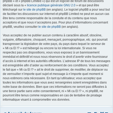
phpBB » et « phpBB Limited ») qui est un logiciel de forum de discussions
déclaré sous la «
licence publique générale GNU 2.0
» et qui peut être
r
téléchargé sur
le site de phpBB
(en anglais). Le logiciel phpBB a pour seul but
de faciliter les discussions sur internet et phpBB Limited ne peut en aucun cas
être tenu comme responsable de la conduite et du contenu que nous
acceptons et que nous n’acceptons pas. Pour plus d’informations concernant
phpBB, veuillez consulter
le site de phpBB
(en anglais).
Vous acceptez de ne publier aucun contenu à caractère abusif, obscène,
vulgaire, diffamatoire, choquant, menaçant, pornographique, etc. qui pourrait
transgresser la législation de votre pays, du pays dans lequel le serveur de
« Mi ca El !? » est hébergé ou encore la loi internationale. Si vous ne
respectez pas ces dispositions, vous vous exposez à un bannissement
immédiat et définitif et nous nous réservons le droit d’avertir votre fournisseur
d’accès à internet et les autorités officielles. L’adresse IP de tous les messages
est enregistrée afin d’aider au renforcement de ces conditions. Vous acceptez
le fait que « Mi ca El !? » ait le droit de supprimer, de modifier, de déplacer ou
de verrouiller n’importe quel sujet et message à n’importe quel moment si
nous estimons cela nécessaire. En tant qu’utilisateur, vous acceptez que
toutes les informations que vous avez renseignées soient enregistrées dans
notre base de données. Bien que ces informations ne seront pas diffusées à
une tierce partie sans votre consentement, ni « Mi ca El !? », ni phpBB, ne
pourront être tenus comme responsables en cas de tentative de piratage
informatique visant à compromettre vos données.