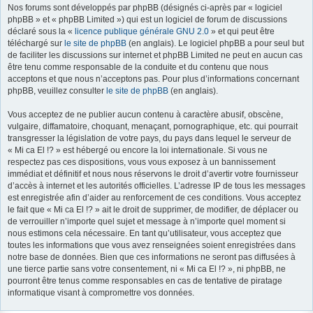
Nos forums sont développés par phpBB (désignés ci-après par « logiciel
r
phpBB » et « phpBB Limited ») qui est un logiciel de forum de discussions
déclaré sous la «
licence publique générale GNU 2.0
» et qui peut être
téléchargé sur
le site de phpBB
(en anglais). Le logiciel phpBB a pour seul but
de faciliter les discussions sur internet et phpBB Limited ne peut en aucun cas
être tenu comme responsable de la conduite et du contenu que nous
acceptons et que nous n’acceptons pas. Pour plus d’informations concernant
phpBB, veuillez consulter
le site de phpBB
(en anglais).
Vous acceptez de ne publier aucun contenu à caractère abusif, obscène,
vulgaire, diffamatoire, choquant, menaçant, pornographique, etc. qui pourrait
transgresser la législation de votre pays, du pays dans lequel le serveur de
« Mi ca El !? » est hébergé ou encore la loi internationale. Si vous ne
respectez pas ces dispositions, vous vous exposez à un bannissement
immédiat et définitif et nous nous réservons le droit d’avertir votre fournisseur
d’accès à internet et les autorités officielles. L’adresse IP de tous les messages
est enregistrée afin d’aider au renforcement de ces conditions. Vous acceptez
le fait que « Mi ca El !? » ait le droit de supprimer, de modifier, de déplacer ou
de verrouiller n’importe quel sujet et message à n’importe quel moment si
nous estimons cela nécessaire. En tant qu’utilisateur, vous acceptez que
toutes les informations que vous avez renseignées soient enregistrées dans
notre base de données. Bien que ces informations ne seront pas diffusées à
une tierce partie sans votre consentement, ni « Mi ca El !? », ni phpBB, ne
pourront être tenus comme responsables en cas de tentative de piratage
informatique visant à compromettre vos données.