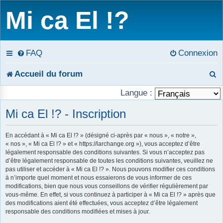
Mi ca El !?
FAQ
Connexion
R
Accueil du forum
e
Langue :
c
Mi ca El !? - Inscription
h
En accédant à « Mi ca El !? » (désigné ci-après par « nous », « notre »,
« nos », « Mi ca El !? » et « https://larchange.org »), vous acceptez d’être
e
légalement responsable des conditions suivantes. Si vous n’acceptez pas
d’être légalement responsable de toutes les conditions suivantes, veuillez ne
r
pas utiliser et accéder à « Mi ca El !? ». Nous pouvons modifier ces conditions
à n’importe quel moment et nous essaierons de vous informer de ces
c
modifications, bien que nous vous conseillons de vérifier régulièrement par
vous-même. En effet, si vous continuez à participer à « Mi ca El !? » après que
h
des modifications aient été effectuées, vous acceptez d’être légalement
responsable des conditions modifiées et mises à jour.
e