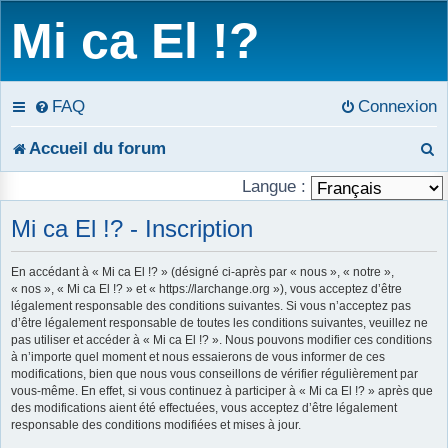
Mi ca El !?
FAQ
Connexion
R
Accueil du forum
e
Langue :
c
Mi ca El !? - Inscription
h
En accédant à « Mi ca El !? » (désigné ci-après par « nous », « notre »,
« nos », « Mi ca El !? » et « https://larchange.org »), vous acceptez d’être
e
légalement responsable des conditions suivantes. Si vous n’acceptez pas
d’être légalement responsable de toutes les conditions suivantes, veuillez ne
r
pas utiliser et accéder à « Mi ca El !? ». Nous pouvons modifier ces conditions
à n’importe quel moment et nous essaierons de vous informer de ces
c
modifications, bien que nous vous conseillons de vérifier régulièrement par
vous-même. En effet, si vous continuez à participer à « Mi ca El !? » après que
h
des modifications aient été effectuées, vous acceptez d’être légalement
responsable des conditions modifiées et mises à jour.
e