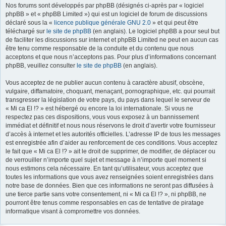
Nos forums sont développés par phpBB (désignés ci-après par « logiciel
r
phpBB » et « phpBB Limited ») qui est un logiciel de forum de discussions
déclaré sous la «
licence publique générale GNU 2.0
» et qui peut être
téléchargé sur
le site de phpBB
(en anglais). Le logiciel phpBB a pour seul but
de faciliter les discussions sur internet et phpBB Limited ne peut en aucun cas
être tenu comme responsable de la conduite et du contenu que nous
acceptons et que nous n’acceptons pas. Pour plus d’informations concernant
phpBB, veuillez consulter
le site de phpBB
(en anglais).
Vous acceptez de ne publier aucun contenu à caractère abusif, obscène,
vulgaire, diffamatoire, choquant, menaçant, pornographique, etc. qui pourrait
transgresser la législation de votre pays, du pays dans lequel le serveur de
« Mi ca El !? » est hébergé ou encore la loi internationale. Si vous ne
respectez pas ces dispositions, vous vous exposez à un bannissement
immédiat et définitif et nous nous réservons le droit d’avertir votre fournisseur
d’accès à internet et les autorités officielles. L’adresse IP de tous les messages
est enregistrée afin d’aider au renforcement de ces conditions. Vous acceptez
le fait que « Mi ca El !? » ait le droit de supprimer, de modifier, de déplacer ou
de verrouiller n’importe quel sujet et message à n’importe quel moment si
nous estimons cela nécessaire. En tant qu’utilisateur, vous acceptez que
toutes les informations que vous avez renseignées soient enregistrées dans
notre base de données. Bien que ces informations ne seront pas diffusées à
une tierce partie sans votre consentement, ni « Mi ca El !? », ni phpBB, ne
pourront être tenus comme responsables en cas de tentative de piratage
informatique visant à compromettre vos données.