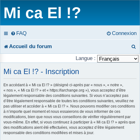
Mi ca El !?
FAQ
Connexion
R
Accueil du forum
e
Langue :
c
Mi ca El !? - Inscription
h
En accédant à « Mi ca El !? » (désigné ci-après par « nous », « notre »,
« nos », « Mi ca El !? » et « https://larchange.org »), vous acceptez d’être
e
légalement responsable des conditions suivantes. Si vous n’acceptez pas
d’être légalement responsable de toutes les conditions suivantes, veuillez ne
r
pas utiliser et accéder à « Mi ca El !? ». Nous pouvons modifier ces conditions
à n’importe quel moment et nous essaierons de vous informer de ces
c
modifications, bien que nous vous conseillons de vérifier régulièrement par
vous-même. En effet, si vous continuez à participer à « Mi ca El !? » après que
h
des modifications aient été effectuées, vous acceptez d’être légalement
responsable des conditions modifiées et mises à jour.
e