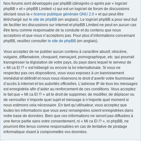
Nos forums sont développés par phpBB (désignés ci-après par « logiciel
r
phpBB » et « phpBB Limited ») qui est un logiciel de forum de discussions
déclaré sous la «
licence publique générale GNU 2.0
» et qui peut être
téléchargé sur
le site de phpBB
(en anglais). Le logiciel phpBB a pour seul but
de faciliter les discussions sur internet et phpBB Limited ne peut en aucun cas
être tenu comme responsable de la conduite et du contenu que nous
acceptons et que nous n’acceptons pas. Pour plus d’informations concernant
phpBB, veuillez consulter
le site de phpBB
(en anglais).
Vous acceptez de ne publier aucun contenu à caractère abusif, obscène,
vulgaire, diffamatoire, choquant, menaçant, pornographique, etc. qui pourrait
transgresser la législation de votre pays, du pays dans lequel le serveur de
« Mi ca El !? » est hébergé ou encore la loi internationale. Si vous ne
respectez pas ces dispositions, vous vous exposez à un bannissement
immédiat et définitif et nous nous réservons le droit d’avertir votre fournisseur
d’accès à internet et les autorités officielles. L’adresse IP de tous les messages
est enregistrée afin d’aider au renforcement de ces conditions. Vous acceptez
le fait que « Mi ca El !? » ait le droit de supprimer, de modifier, de déplacer ou
de verrouiller n’importe quel sujet et message à n’importe quel moment si
nous estimons cela nécessaire. En tant qu’utilisateur, vous acceptez que
toutes les informations que vous avez renseignées soient enregistrées dans
notre base de données. Bien que ces informations ne seront pas diffusées à
une tierce partie sans votre consentement, ni « Mi ca El !? », ni phpBB, ne
pourront être tenus comme responsables en cas de tentative de piratage
informatique visant à compromettre vos données.