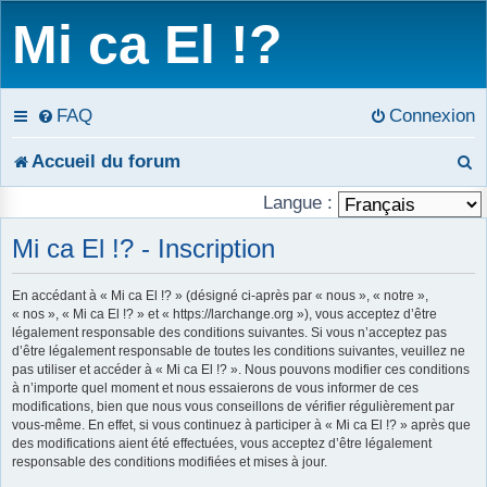
Mi ca El !?
FAQ
Connexion
R
Accueil du forum
e
Langue :
c
Mi ca El !? - Inscription
h
En accédant à « Mi ca El !? » (désigné ci-après par « nous », « notre »,
« nos », « Mi ca El !? » et « https://larchange.org »), vous acceptez d’être
e
légalement responsable des conditions suivantes. Si vous n’acceptez pas
d’être légalement responsable de toutes les conditions suivantes, veuillez ne
r
pas utiliser et accéder à « Mi ca El !? ». Nous pouvons modifier ces conditions
à n’importe quel moment et nous essaierons de vous informer de ces
c
modifications, bien que nous vous conseillons de vérifier régulièrement par
vous-même. En effet, si vous continuez à participer à « Mi ca El !? » après que
h
des modifications aient été effectuées, vous acceptez d’être légalement
responsable des conditions modifiées et mises à jour.
e