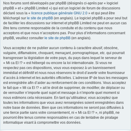
Nos forums sont développés par phpBB (désignés ci-après par « logiciel
r
phpBB » et « phpBB Limited ») qui est un logiciel de forum de discussions
déclaré sous la «
licence publique générale GNU 2.0
» et qui peut être
téléchargé sur
le site de phpBB
(en anglais). Le logiciel phpBB a pour seul but
de faciliter les discussions sur internet et phpBB Limited ne peut en aucun cas
être tenu comme responsable de la conduite et du contenu que nous
acceptons et que nous n’acceptons pas. Pour plus d’informations concernant
phpBB, veuillez consulter
le site de phpBB
(en anglais).
Vous acceptez de ne publier aucun contenu à caractère abusif, obscène,
vulgaire, diffamatoire, choquant, menaçant, pornographique, etc. qui pourrait
transgresser la législation de votre pays, du pays dans lequel le serveur de
« Mi ca El !? » est hébergé ou encore la loi internationale. Si vous ne
respectez pas ces dispositions, vous vous exposez à un bannissement
immédiat et définitif et nous nous réservons le droit d’avertir votre fournisseur
d’accès à internet et les autorités officielles. L’adresse IP de tous les messages
est enregistrée afin d’aider au renforcement de ces conditions. Vous acceptez
le fait que « Mi ca El !? » ait le droit de supprimer, de modifier, de déplacer ou
de verrouiller n’importe quel sujet et message à n’importe quel moment si
nous estimons cela nécessaire. En tant qu’utilisateur, vous acceptez que
toutes les informations que vous avez renseignées soient enregistrées dans
notre base de données. Bien que ces informations ne seront pas diffusées à
une tierce partie sans votre consentement, ni « Mi ca El !? », ni phpBB, ne
pourront être tenus comme responsables en cas de tentative de piratage
informatique visant à compromettre vos données.