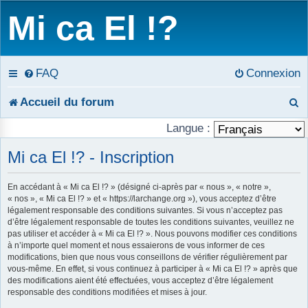
Mi ca El !?
FAQ
Connexion
R
Accueil du forum
e
Langue :
c
Mi ca El !? - Inscription
h
En accédant à « Mi ca El !? » (désigné ci-après par « nous », « notre »,
« nos », « Mi ca El !? » et « https://larchange.org »), vous acceptez d’être
e
légalement responsable des conditions suivantes. Si vous n’acceptez pas
d’être légalement responsable de toutes les conditions suivantes, veuillez ne
r
pas utiliser et accéder à « Mi ca El !? ». Nous pouvons modifier ces conditions
à n’importe quel moment et nous essaierons de vous informer de ces
c
modifications, bien que nous vous conseillons de vérifier régulièrement par
vous-même. En effet, si vous continuez à participer à « Mi ca El !? » après que
h
des modifications aient été effectuées, vous acceptez d’être légalement
responsable des conditions modifiées et mises à jour.
e