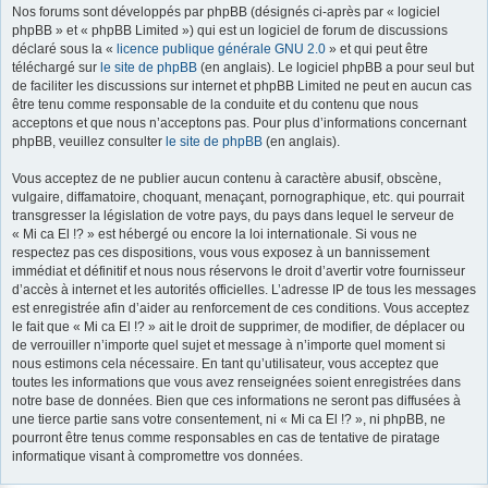
Nos forums sont développés par phpBB (désignés ci-après par « logiciel
r
phpBB » et « phpBB Limited ») qui est un logiciel de forum de discussions
déclaré sous la «
licence publique générale GNU 2.0
» et qui peut être
téléchargé sur
le site de phpBB
(en anglais). Le logiciel phpBB a pour seul but
de faciliter les discussions sur internet et phpBB Limited ne peut en aucun cas
être tenu comme responsable de la conduite et du contenu que nous
acceptons et que nous n’acceptons pas. Pour plus d’informations concernant
phpBB, veuillez consulter
le site de phpBB
(en anglais).
Vous acceptez de ne publier aucun contenu à caractère abusif, obscène,
vulgaire, diffamatoire, choquant, menaçant, pornographique, etc. qui pourrait
transgresser la législation de votre pays, du pays dans lequel le serveur de
« Mi ca El !? » est hébergé ou encore la loi internationale. Si vous ne
respectez pas ces dispositions, vous vous exposez à un bannissement
immédiat et définitif et nous nous réservons le droit d’avertir votre fournisseur
d’accès à internet et les autorités officielles. L’adresse IP de tous les messages
est enregistrée afin d’aider au renforcement de ces conditions. Vous acceptez
le fait que « Mi ca El !? » ait le droit de supprimer, de modifier, de déplacer ou
de verrouiller n’importe quel sujet et message à n’importe quel moment si
nous estimons cela nécessaire. En tant qu’utilisateur, vous acceptez que
toutes les informations que vous avez renseignées soient enregistrées dans
notre base de données. Bien que ces informations ne seront pas diffusées à
une tierce partie sans votre consentement, ni « Mi ca El !? », ni phpBB, ne
pourront être tenus comme responsables en cas de tentative de piratage
informatique visant à compromettre vos données.