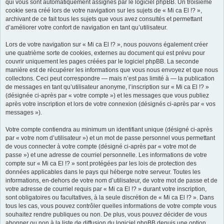
qui vous sont automatiquement assignés par le logiciel phpBB. Un troisième
cookie sera créé lors de votre navigation sur les sujets de « Mi ca El !? »,
r
archivant de ce fait tous les sujets que vous avez consultés et permettant
d’améliorer votre confort de navigation en tant qu’utilisateur.
Lors de votre navigation sur « Mi ca El !? », nous pouvons également créer
une quatrième sorte de cookies, externes au document qui est prévu pour
couvrir uniquement les pages créées par le logiciel phpBB. La seconde
manière est de récupérer les informations que vous nous envoyez et que nous
collectons. Ceci peut correspondre — mais n’est pas limité à — la publication
de messages en tant qu’utilisateur anonyme, l’inscription sur « Mi ca El !? »
(désignée ci-après par « votre compte ») et les messages que vous publiez
après votre inscription et lors de votre connexion (désignés ci-après par « vos
messages »).
Votre compte contiendra au minimum un identifiant unique (désigné ci-après
par « votre nom d’utilisateur ») et un mot de passe personnel vous permettant
de vous connecter à votre compte (désigné ci-après par « votre mot de
passe ») et une adresse de courriel personnelle. Les informations de votre
compte sur « Mi ca El !? » sont protégées par les lois de protection des
données applicables dans le pays qui héberge notre serveur. Toutes les
informations, en-dehors de votre nom d’utilisateur, de votre mot de passe et de
votre adresse de courriel requis par « Mi ca El !? » durant votre inscription,
sont obligatoires ou facultatives, à la seule discrétion de « Mi ca El !? ». Dans
tous les cas, vous pouvez contrôler quelles informations de votre compte vous
souhaitez rendre publiques ou non. De plus, vous pouvez décider de vous
abonner ou non à la liste de diffusion du logiciel phpBB depuis une option