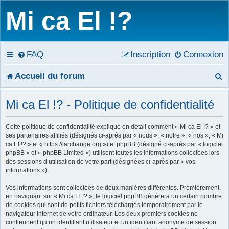
Mi ca El !?
FAQ
Inscription
Connexion
R
Accueil du forum
e
Mi ca El !? - Politique de confidentialité
c
Cette politique de confidentialité explique en détail comment « Mi ca El !? » et
h
ses partenaires affiliés (désignés ci-après par « nous », « notre », « nos », « Mi
ca El !? » et « https://larchange.org ») et phpBB (désigné ci-après par « logiciel
e
phpBB » et « phpBB Limited ») utilisent toutes les informations collectées lors
des sessions d’utilisation de votre part (désignées ci-après par « vos
r
informations »).
c
Vos informations sont collectées de deux manières différentes. Premièrement,
en naviguant sur « Mi ca El !? », le logiciel phpBB génèrera un certain nombre
h
de cookies qui sont de petits fichiers téléchargés temporairement par le
navigateur internet de votre ordinateur. Les deux premiers cookies ne
e
contiennent qu’un identifiant utilisateur et un identifiant anonyme de session