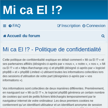
Mi ca El !?
FAQ
Inscription
Connexion
R
Accueil du forum
e
Mi ca El !? - Politique de confidentialité
c
Cette politique de confidentialité explique en détail comment « Mi ca El !? » et
h
ses partenaires affiliés (désignés ci-après par « nous », « notre », « nos », « Mi
ca El !? » et « https://larchange.org ») et phpBB (désigné ci-après par « logiciel
e
phpBB » et « phpBB Limited ») utilisent toutes les informations collectées lors
des sessions d’utilisation de votre part (désignées ci-après par « vos
r
informations »).
c
Vos informations sont collectées de deux manières différentes. Premièrement,
en naviguant sur « Mi ca El !? », le logiciel phpBB génèrera un certain nombre
h
de cookies qui sont de petits fichiers téléchargés temporairement par le
navigateur internet de votre ordinateur. Les deux premiers cookies ne
e
contiennent qu’un identifiant utilisateur et un identifiant anonyme de session