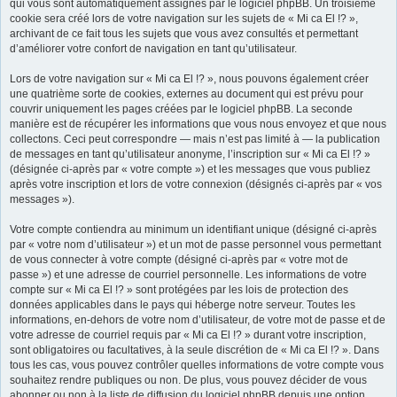
qui vous sont automatiquement assignés par le logiciel phpBB. Un troisième
cookie sera créé lors de votre navigation sur les sujets de « Mi ca El !? »,
r
archivant de ce fait tous les sujets que vous avez consultés et permettant
d’améliorer votre confort de navigation en tant qu’utilisateur.
Lors de votre navigation sur « Mi ca El !? », nous pouvons également créer
une quatrième sorte de cookies, externes au document qui est prévu pour
couvrir uniquement les pages créées par le logiciel phpBB. La seconde
manière est de récupérer les informations que vous nous envoyez et que nous
collectons. Ceci peut correspondre — mais n’est pas limité à — la publication
de messages en tant qu’utilisateur anonyme, l’inscription sur « Mi ca El !? »
(désignée ci-après par « votre compte ») et les messages que vous publiez
après votre inscription et lors de votre connexion (désignés ci-après par « vos
messages »).
Votre compte contiendra au minimum un identifiant unique (désigné ci-après
par « votre nom d’utilisateur ») et un mot de passe personnel vous permettant
de vous connecter à votre compte (désigné ci-après par « votre mot de
passe ») et une adresse de courriel personnelle. Les informations de votre
compte sur « Mi ca El !? » sont protégées par les lois de protection des
données applicables dans le pays qui héberge notre serveur. Toutes les
informations, en-dehors de votre nom d’utilisateur, de votre mot de passe et de
votre adresse de courriel requis par « Mi ca El !? » durant votre inscription,
sont obligatoires ou facultatives, à la seule discrétion de « Mi ca El !? ». Dans
tous les cas, vous pouvez contrôler quelles informations de votre compte vous
souhaitez rendre publiques ou non. De plus, vous pouvez décider de vous
abonner ou non à la liste de diffusion du logiciel phpBB depuis une option