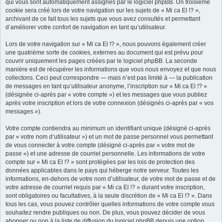
qui vous sont automatiquement assignés par le logiciel phpBB. Un troisième
cookie sera créé lors de votre navigation sur les sujets de « Mi ca El !? »,
r
archivant de ce fait tous les sujets que vous avez consultés et permettant
d’améliorer votre confort de navigation en tant qu’utilisateur.
Lors de votre navigation sur « Mi ca El !? », nous pouvons également créer
une quatrième sorte de cookies, externes au document qui est prévu pour
couvrir uniquement les pages créées par le logiciel phpBB. La seconde
manière est de récupérer les informations que vous nous envoyez et que nous
collectons. Ceci peut correspondre — mais n’est pas limité à — la publication
de messages en tant qu’utilisateur anonyme, l’inscription sur « Mi ca El !? »
(désignée ci-après par « votre compte ») et les messages que vous publiez
après votre inscription et lors de votre connexion (désignés ci-après par « vos
messages »).
Votre compte contiendra au minimum un identifiant unique (désigné ci-après
par « votre nom d’utilisateur ») et un mot de passe personnel vous permettant
de vous connecter à votre compte (désigné ci-après par « votre mot de
passe ») et une adresse de courriel personnelle. Les informations de votre
compte sur « Mi ca El !? » sont protégées par les lois de protection des
données applicables dans le pays qui héberge notre serveur. Toutes les
informations, en-dehors de votre nom d’utilisateur, de votre mot de passe et de
votre adresse de courriel requis par « Mi ca El !? » durant votre inscription,
sont obligatoires ou facultatives, à la seule discrétion de « Mi ca El !? ». Dans
tous les cas, vous pouvez contrôler quelles informations de votre compte vous
souhaitez rendre publiques ou non. De plus, vous pouvez décider de vous
abonner ou non à la liste de diffusion du logiciel phpBB depuis une option