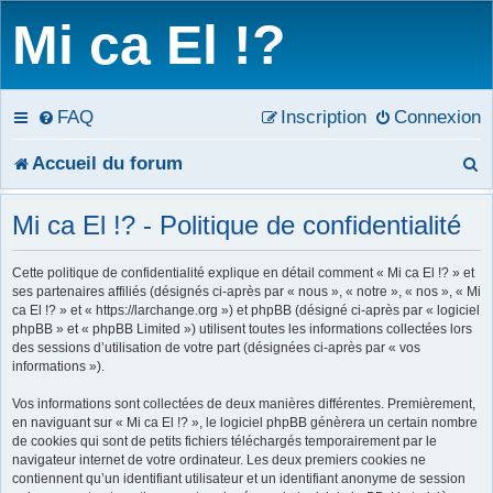
Mi ca El !?
FAQ
Inscription
Connexion
R
Accueil du forum
e
Mi ca El !? - Politique de confidentialité
c
Cette politique de confidentialité explique en détail comment « Mi ca El !? » et
h
ses partenaires affiliés (désignés ci-après par « nous », « notre », « nos », « Mi
ca El !? » et « https://larchange.org ») et phpBB (désigné ci-après par « logiciel
e
phpBB » et « phpBB Limited ») utilisent toutes les informations collectées lors
des sessions d’utilisation de votre part (désignées ci-après par « vos
r
informations »).
c
Vos informations sont collectées de deux manières différentes. Premièrement,
en naviguant sur « Mi ca El !? », le logiciel phpBB génèrera un certain nombre
h
de cookies qui sont de petits fichiers téléchargés temporairement par le
navigateur internet de votre ordinateur. Les deux premiers cookies ne
e
contiennent qu’un identifiant utilisateur et un identifiant anonyme de session