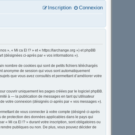
Inscription
Connexion
 nos », « Mi ca El !? » et « https://larchange.org ») et phpBB
art (désignées ci-après par « vos informations »).
in nombre de cookies qui sont de petits fichiers téléchargés
ifiant anonyme de session qui vous sont automatiquement
es sujets que vous avez consultés et permettant d’améliorer votre
our couvrir uniquement les pages créées par le logiciel phpBB.
ité à — la publication de messages en tant qu’utilisateur
rs de votre connexion (désignés ci-après par « vos messages »).
ermettant de vous connecter à votre compte (désigné ci-après
ois de protection des données applicables dans le pays qui
r « Mi ca El !? » durant votre inscription, sont obligatoires ou
tez rendre publiques ou non. De plus, vous pouvez décider de