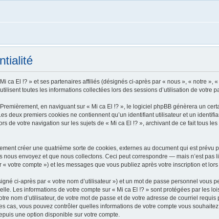
tialité
i ca El !? » et ses partenaires affiliés (désignés ci-après par « nous », « notre », «
tilisent toutes les informations collectées lors des sessions d’utilisation de votre p
Premièrement, en naviguant sur « Mi ca El !? », le logiciel phpBB génèrera un certa
 Les deux premiers cookies ne contiennent qu’un identifiant utilisateur et un ident
rs de votre navigation sur les sujets de « Mi ca El !? », archivant de ce fait tous l
alement créer une quatrième sorte de cookies, externes au document qui est prévu p
 nous envoyez et que nous collectons. Ceci peut correspondre — mais n’est pas lim
ar « votre compte ») et les messages que vous publiez après votre inscription et lo
igné ci-après par « votre nom d’utilisateur ») et un mot de passe personnel vous p
lle. Les informations de votre compte sur « Mi ca El !? » sont protégées par les l
re nom d’utilisateur, de votre mot de passe et de votre adresse de courriel requis pa
us les cas, vous pouvez contrôler quelles informations de votre compte vous souhai
depuis une option disponible sur votre compte.