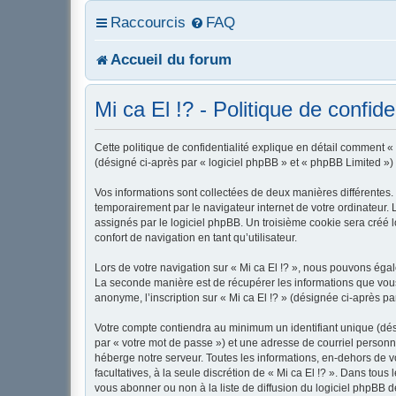
Raccourcis
FAQ
Accueil du forum
Mi ca El !? - Politique de confiden
Cette politique de confidentialité explique en détail comment « M
(désigné ci-après par « logiciel phpBB » et « phpBB Limited ») u
Vos informations sont collectées de deux manières différentes. 
temporairement par le navigateur internet de votre ordinateur.
assignés par le logiciel phpBB. Un troisième cookie sera créé lo
confort de navigation en tant qu’utilisateur.
Lors de votre navigation sur « Mi ca El !? », nous pouvons ég
La seconde manière est de récupérer les informations que vous
anonyme, l’inscription sur « Mi ca El !? » (désignée ci-après p
Votre compte contiendra au minimum un identifiant unique (dés
par « votre mot de passe ») et une adresse de courriel personne
héberge notre serveur. Toutes les informations, en-dehors de vot
facultatives, à la seule discrétion de « Mi ca El !? ». Dans to
vous abonner ou non à la liste de diffusion du logiciel phpBB 