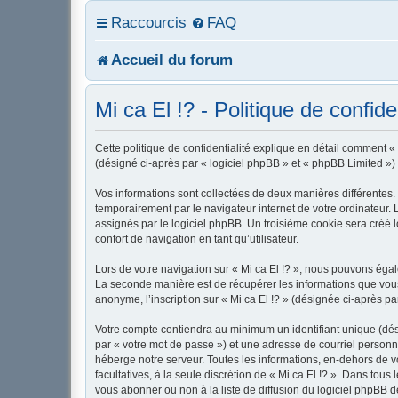
Raccourcis
FAQ
Accueil du forum
Mi ca El !? - Politique de confiden
Cette politique de confidentialité explique en détail comment « M
(désigné ci-après par « logiciel phpBB » et « phpBB Limited ») u
Vos informations sont collectées de deux manières différentes. 
temporairement par le navigateur internet de votre ordinateur.
assignés par le logiciel phpBB. Un troisième cookie sera créé lo
confort de navigation en tant qu’utilisateur.
Lors de votre navigation sur « Mi ca El !? », nous pouvons ég
La seconde manière est de récupérer les informations que vous
anonyme, l’inscription sur « Mi ca El !? » (désignée ci-après p
Votre compte contiendra au minimum un identifiant unique (dés
par « votre mot de passe ») et une adresse de courriel personne
héberge notre serveur. Toutes les informations, en-dehors de vot
facultatives, à la seule discrétion de « Mi ca El !? ». Dans to
vous abonner ou non à la liste de diffusion du logiciel phpBB 