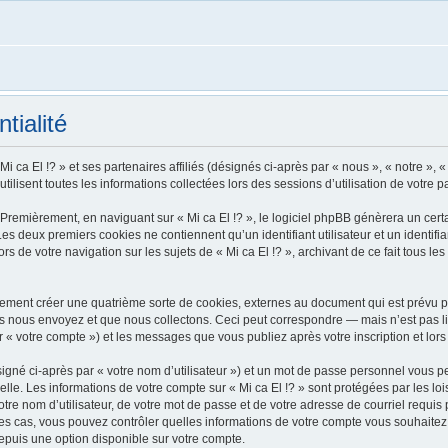
tialité
i ca El !? » et ses partenaires affiliés (désignés ci-après par « nous », « notre », «
tilisent toutes les informations collectées lors des sessions d’utilisation de votre p
Premièrement, en naviguant sur « Mi ca El !? », le logiciel phpBB génèrera un certa
 Les deux premiers cookies ne contiennent qu’un identifiant utilisateur et un ident
rs de votre navigation sur les sujets de « Mi ca El !? », archivant de ce fait tous l
alement créer une quatrième sorte de cookies, externes au document qui est prévu p
 nous envoyez et que nous collectons. Ceci peut correspondre — mais n’est pas lim
ar « votre compte ») et les messages que vous publiez après votre inscription et lo
igné ci-après par « votre nom d’utilisateur ») et un mot de passe personnel vous p
lle. Les informations de votre compte sur « Mi ca El !? » sont protégées par les l
re nom d’utilisateur, de votre mot de passe et de votre adresse de courriel requis pa
us les cas, vous pouvez contrôler quelles informations de votre compte vous souhai
depuis une option disponible sur votre compte.