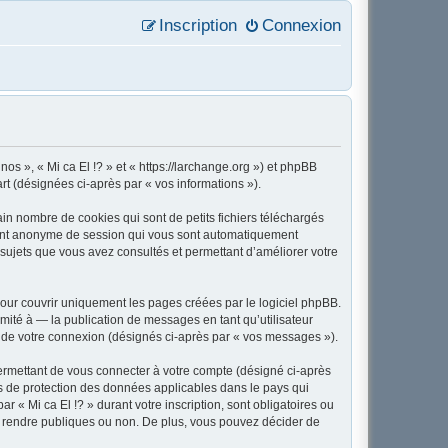
Inscription
Connexion
 nos », « Mi ca El !? » et « https://larchange.org ») et phpBB
art (désignées ci-après par « vos informations »).
in nombre de cookies qui sont de petits fichiers téléchargés
ifiant anonyme de session qui vous sont automatiquement
es sujets que vous avez consultés et permettant d’améliorer votre
our couvrir uniquement les pages créées par le logiciel phpBB.
ité à — la publication de messages en tant qu’utilisateur
rs de votre connexion (désignés ci-après par « vos messages »).
ermettant de vous connecter à votre compte (désigné ci-après
ois de protection des données applicables dans le pays qui
r « Mi ca El !? » durant votre inscription, sont obligatoires ou
tez rendre publiques ou non. De plus, vous pouvez décider de