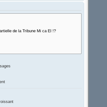
ssages
ent
oissant