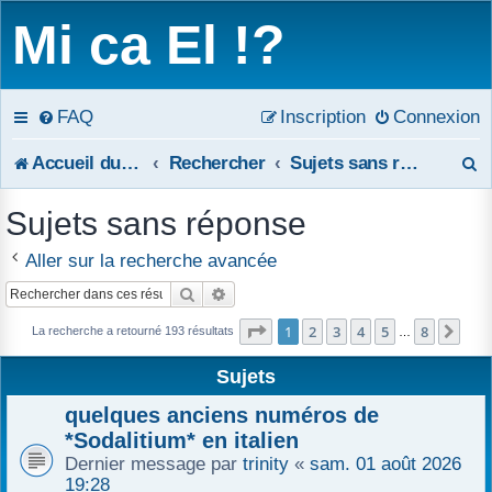
Mi ca El !?
FAQ
Inscription
Connexion
R
Accueil du forum
Rechercher
Sujets sans réponse
e
Sujets sans réponse
c
Aller sur la recherche avancée
h
Rechercher
Recherche avancée
e
Page
1
sur
8
1
2
3
4
5
8
Sui
La recherche a retourné 193 résultats
…
r
Sujets
c
quelques anciens numéros de
h
*Sodalitium* en italien
Dernier message par
trinity
«
sam. 01 août 2026
e
19:28