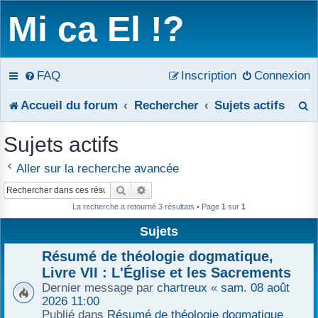
Mi ca El !?
FAQ
Inscription
Connexion
R
Accueil du forum
Rechercher
Sujets actifs
e
Sujets actifs
c
Aller sur la recherche avancée
h
Rechercher
Recherche avancée
e
La recherche a retourné 3 résultats • Page
1
sur
1
Sujets
r
Résumé de théologie dogmatique,
c
Livre VII : L'Église et les Sacrements
h
Dernier message par
chartreux
«
sam. 08 août
2026 11:00
e
Publié dans
Résumé de théologie dogmatique