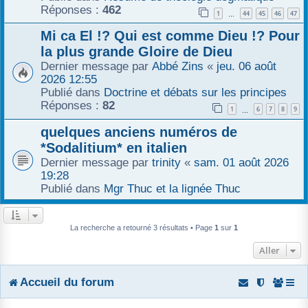
Réponses :
462
1
44
45
46
47
r
…
Mi ca El !? Qui est comme Dieu !? Pour
la plus grande Gloire de Dieu
Dernier message par
Abbé Zins
«
jeu. 06 août
2026 12:55
Publié dans
Doctrine et débats sur les principes
Réponses :
82
1
6
7
8
9
…
quelques anciens numéros de
*Sodalitium* en italien
Dernier message par
trinity
«
sam. 01 août 2026
19:28
Publié dans
Mgr Thuc et la lignée Thuc
La recherche a retourné 3 résultats • Page
1
sur
1
Aller
Accueil du forum