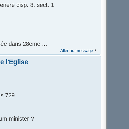
enere disp. 8. sect. 1
pée dans 28eme ...
Aller au message
 l'Eglise
us 729
rum minister ?