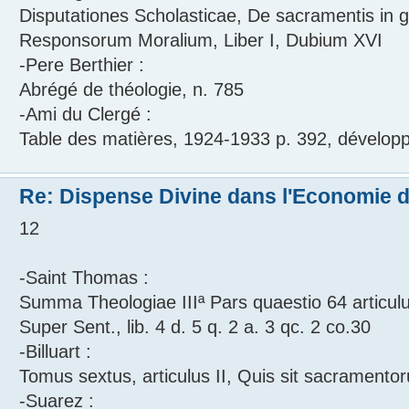
Disputationes Scholasticae, De sacramentis in g
Responsorum Moralium, Liber I, Dubium XVI
-Pere Berthier :
Abrégé de théologie, n. 785
-Ami du Clergé :
Table des matières, 1924-1933 p. 392, dévelop
Re: Dispense Divine dans l'Economie de
12
-Saint Thomas :
Summa Theologiae IIIª Pars quaestio 64 articul
Super Sent., lib. 4 d. 5 q. 2 a. 3 qc. 2 co.30
-Billuart :
Tomus sextus, articulus II, Quis sit sacramento
-Suarez :