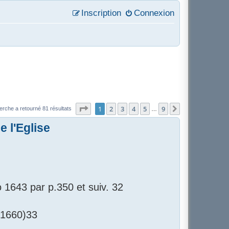
Inscription
Connexion
Page
1
sur
9
1
2
3
4
5
9
Suivant
erche a retourné 81 résultats
…
 l'Eglise
 1643 par p.350 et suiv. 32
 1660)33