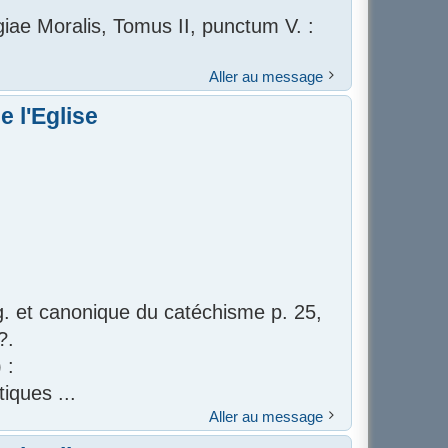
ae Moralis, Tomus II, punctum V. :
Aller au message
 l'Eglise
rg. et canonique du catéchisme p. 25,
?.
 :
iques ...
Aller au message