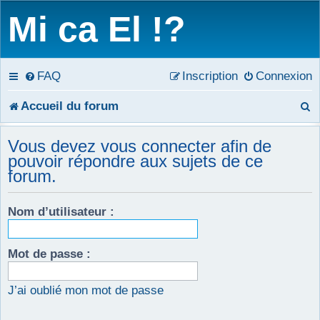
Mi ca El !?
FAQ
Inscription
Connexion
R
Accueil du forum
e
Vous devez vous connecter afin de
c
pouvoir répondre aux sujets de ce
forum.
h
e
Nom d’utilisateur :
r
Mot de passe :
c
h
J’ai oublié mon mot de passe
e