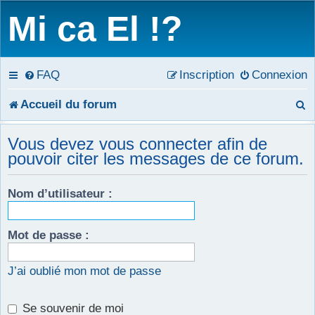
Mi ca El !?
FAQ
Inscription
Connexion
R
Accueil du forum
e
Vous devez vous connecter afin de
c
pouvoir citer les messages de ce forum.
h
Nom d’utilisateur :
e
r
Mot de passe :
c
J’ai oublié mon mot de passe
h
e
Se souvenir de moi