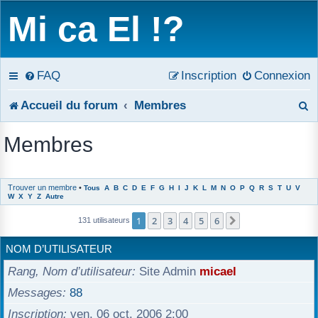
Mi ca El !?
FAQ
Inscription
Connexion
R
Accueil du forum
Membres
e
Membres
c
h
Trouver un membre
•
Tous
A
B
C
D
E
F
G
H
I
J
K
L
M
N
O
P
Q
R
S
T
U
V
W
X
Y
Z
Autre
e
1
2
3
4
5
6
Suivant
131 utilisateurs
r
NOM D’UTILISATEUR
c
Rang, Nom d’utilisateur
Site Admin
micael
h
Messages
88
e
Inscription
ven. 06 oct. 2006 2:00