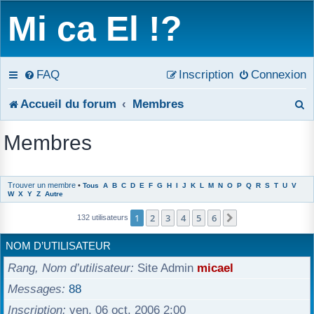
Mi ca El !?
FAQ
Inscription
Connexion
R
Accueil du forum
Membres
e
Membres
c
h
Trouver un membre
•
Tous
A
B
C
D
E
F
G
H
I
J
K
L
M
N
O
P
Q
R
S
T
U
V
W
X
Y
Z
Autre
e
1
2
3
4
5
6
Suivant
132 utilisateurs
r
NOM D’UTILISATEUR
c
Rang, Nom d’utilisateur
Site Admin
micael
h
Messages
88
e
Inscription
ven. 06 oct. 2006 2:00