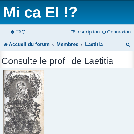
Mi ca El !?
FAQ
Inscription
Connexion
R
Accueil du forum
Membres
Laetitia
e
Consulte le profil de Laetitia
c
h
e
r
c
h
e