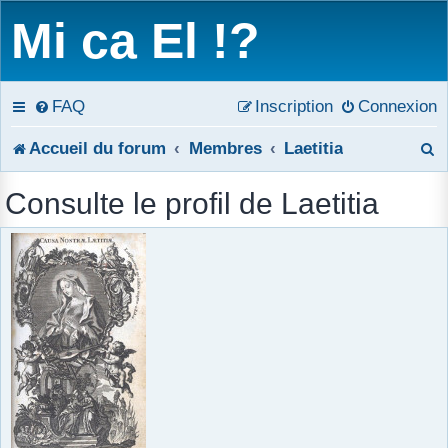
Mi ca El !?
FAQ
Inscription
Connexion
R
Accueil du forum
Membres
Laetitia
e
Consulte le profil de Laetitia
c
h
e
r
c
h
e