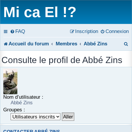
Mi ca El !?
FAQ
Inscription
Connexion
R
Accueil du forum
Membres
Abbé Zins
e
Consulte le profil de Abbé Zins
c
h
e
r
Nom d’utilisateur :
Abbé Zins
c
Groupes :
h
e
CONTACTER ABBÉ ZINS